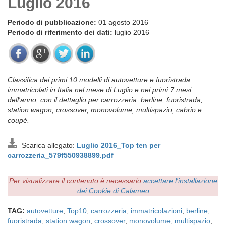
Luglio 2016
Periodo di pubblicazione:
01 agosto 2016
Periodo di riferimento dei dati:
luglio 2016
Classifica dei primi 10 modelli di autovetture e fuoristrada
immatricolati in Italia nel mese di Luglio e nei primi 7 mesi
dell'anno, con il dettaglio per carrozzeria: berline, fuoristrada,
station wagon, crossover, monovolume, multispazio, cabrio e
coupé.
Scarica allegato:
Luglio 2016_Top ten per
carrozzeria_579f550938899.pdf
Per visualizzare il contenuto è necessario
accettare l'installazione
dei Cookie di Calameo
TAG:
autovetture
,
Top10
,
carrozzeria
,
immatricolazioni
,
berline
,
fuoristrada
,
station wagon
,
crossover
,
monovolume
,
multispazio
,