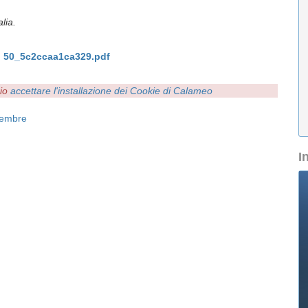
lia.
 50_5c2ccaa1ca329.pdf
rio
accettare l'installazione dei Cookie di Calameo
cembre
I