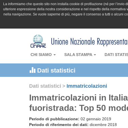
La informiamo che questo sito non installa cookie di profilazione (né per l’invio di 
ulteriore espressione della nostra considerazione e nel rispetto della normativa v
nella navigazione. Se vuole saperne di più, negare il consenso a tutti o alcuni 
CHI SIAMO
SALA STAMPA
DATI STATI
Dati statistici
Dati statistici
>
Immatricolazioni
Immatricolazioni in Itali
fuoristrada: Top 50 mod
Periodo di pubblicazione:
02 gennaio 2019
Periodo di riferimento dei dati:
dicembre 2018