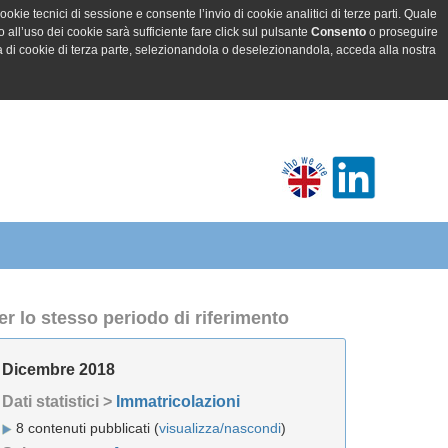
ookie tecnici di sessione e consente l’invio di cookie analitici di terze parti. Quale
all’uso dei cookie sarà sufficiente fare click sul pulsante
Consento
o proseguire
a di cookie di terza parte, selezionandola o deselezionandola, acceda alla nostra
er lo stesso periodo di riferimento
Dicembre 2018
Dati statistici >
Immatricolazioni
8 contenuti pubblicati (
visualizza/nascondi
)