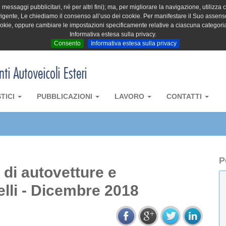
messaggi pubblicitari, né per altri fini); ma, per migliorare la navigazione, utilizza c
igente, Le chiediamo il consenso all’uso dei cookie. Per manifestare il Suo assenso 
cookie, oppure cambiare le impostazioni specificamente relative a ciascuna categori
Informativa estesa sulla privacy.
Consento
Informativa estesa sulla privacy
STICI
PUBBLICAZIONI
LAVORO
CONTATTI
P
a di autovetture e
elli - Dicembre 2018