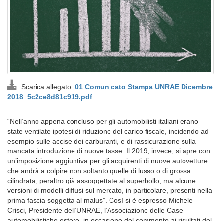
Scarica allegato:
01 Comunicato Stampa UNRAE Dicembre
2018_5c2ce8d81c919.pdf
“Nell’anno appena concluso per gli automobilisti italiani erano
state ventilate ipotesi di riduzione del carico fiscale, incidendo ad
esempio sulle accise dei carburanti, e di rassicurazione sulla
mancata introduzione di nuove tasse. Il 2019, invece, si apre con
un’imposizione aggiuntiva per gli acquirenti di nuove autovetture
che andrà a colpire non soltanto quelle di lusso o di grossa
cilindrata, peraltro già assoggettate al superbollo, ma alcune
versioni di modelli diffusi sul mercato, in particolare, presenti nella
prima fascia soggetta al malus”. Così si è espresso Michele
Crisci, Presidente dell’UNRAE, l’Associazione delle Case
automobilistiche estere, in occasione del commento ai risultati del