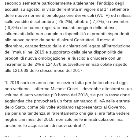
secondo semestre particolarmente altalenante: l’anticipo degli
acquisti su agosto, in vista dell’entrata in vigore dal 1° settembre
delle nuove norme di omologazione dei veicoli (WLTP) ed i riflessi
sulle vendite di settembre (-25,2%), ottobre (-7,2%), e novembre
(-6,3%) che hanno registrato risultati peggiori delle attese,
influenzati dalla non completa disponibilità di prodotti rispondenti
alle nuove norme da parte di alcuni Costruttori. Il mese di
dicembre, caratterizzato dalle dichiarazioni legate all’introduzione
del “malus” nel 2019 e supportato dalla piena disponibilità dei
prodotti di nuova omologazione, è riuscito a chiudere con un
incremento del 2% e 124.078 autovetture immatricolate rispetto
alle 121.689 dello stesso mese del 2017.
“Il 2019 sarà un anno che, eccezion fatta per fattori che ad oggi
non vediamo – afferma Michele Crisci – dovrebbe attestarsi su un
volume di auto vendute più basso del 2018, sia per la tassazione
aggiuntiva che provocherà un forte ammanco di IVA nelle entrate
dello Stato, come più volte abbiamo rappresentato al Governo,
sia per una tendenza al rallentamento che già si era fatta vedere
negli ultimi mesi del 2018, non solo nelle immatricolazioni ma
anche nelle acquisizioni di nuovi contratti”.