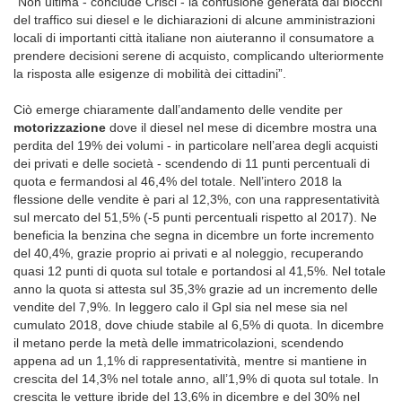
“Non ultima - conclude Crisci - la confusione generata dai blocchi
del traffico sui diesel e le dichiarazioni di alcune amministrazioni
locali di importanti città italiane non aiuteranno il consumatore a
prendere decisioni serene di acquisto, complicando ulteriormente
la risposta alle esigenze di mobilità dei cittadini”.
Ciò emerge chiaramente dall’andamento delle vendite per
motorizzazione
dove il diesel nel mese di dicembre mostra una
perdita del 19% dei volumi - in particolare nell’area degli acquisti
dei privati e delle società - scendendo di 11 punti percentuali di
quota e fermandosi al 46,4% del totale. Nell’intero 2018 la
flessione delle vendite è pari al 12,3%, con una rappresentatività
sul mercato del 51,5% (-5 punti percentuali rispetto al 2017). Ne
beneficia la benzina che segna in dicembre un forte incremento
del 40,4%, grazie proprio ai privati e al noleggio, recuperando
quasi 12 punti di quota sul totale e portandosi al 41,5%. Nel totale
anno la quota si attesta sul 35,3% grazie ad un incremento delle
vendite del 7,9%. In leggero calo il Gpl sia nel mese sia nel
cumulato 2018, dove chiude stabile al 6,5% di quota. In dicembre
il metano perde la metà delle immatricolazioni, scendendo
appena ad un 1,1% di rappresentatività, mentre si mantiene in
crescita del 14,3% nel totale anno, all’1,9% di quota sul totale. In
crescita le vetture ibride del 13,6% in dicembre e del 30% nel