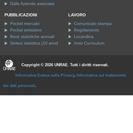
Dalle Aziende associate
PUBBLICAZIONI
LAVORO
Pocket mercato
Comunicato stampa
Pocket emissioni
Regolamento
Book statistiche annuali
Locandina
Sintesi statistica (10 anni)
Invio Curriculum
Copyright © 2026 UNRAE. Tutti i diritti riservati.
Informativa Estesa sulla Privacy
.
Informativa sul trattamento
dei dati personali
.