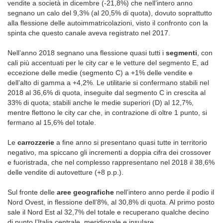
vendite a società in dicembre (-21,8%) che nell’intero anno
segnano un calo del 9,3% (al 20,5% di quota), dovuto soprattutto
alla flessione delle autoimmatricolazioni, visto il confronto con la
spinta che questo canale aveva registrato nel 2017.
Nell’anno 2018 segnano una flessione quasi tutti i
segmenti
, con
cali più accentuati per le city car e le vetture del segmento E, ad
eccezione delle medie (segmento C) a +1% delle vendite e
dell’alto di gamma a +4,2%. Le utilitarie si confermano stabili nel
2018 al 36,6% di quota, inseguite dal segmento C in crescita al
33% di quota; stabili anche le medie superiori (D) al 12,7%,
mentre flettono le city car che, in contrazione di oltre 1 punto, si
fermano al 15,6% del totale.
Le
carrozzerie
a fine anno si presentano quasi tutte in territorio
negativo, ma spiccano gli incrementi a doppia cifra dei crossover
e fuoristrada, che nel complesso rappresentano nel 2018 il 38,6%
delle vendite di autovetture (+8 p.p.).
Sul fronte delle
aree geografiche
nell’intero anno perde il podio il
Nord Ovest, in flessione dell’8%, al 30,8% di quota. Al primo posto
sale il Nord Est al 32,7% del totale e recuperano qualche decino
di punto l’Italia centrale, meridionale e insulare.