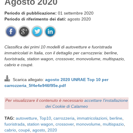
Agosto 2020
Periodo di pubblicazione:
01 settembre 2020
Periodo di riferimento dei dati:
agosto 2020
Classifica dei primi 10 modelli di autovetture e fuoristrada
immatricolati in Italia, con il dettaglio per carrozzeria: berline,
fuoristrada, station wagon, crossover, monovolume, multispazio,
cabrio e coupé.
Scarica allegato:
agosto 2020 UNRAE Top 10 per
carrozzeria_5f4e4e946f95e.pdf
Per visualizzare il contenuto è necessario
accettare l'installazione
dei Cookie di Calameo
TAG:
autovetture
,
Top10
,
carrozzeria
,
immatricolazioni
,
berline
,
fuoristrada
,
station wagon
,
crossover
,
monovolume
,
multispazio
,
cabrio
,
coupé
,
agosto
,
2020