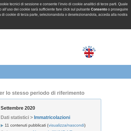
ookie tecnici di sessione e consente l’invio di cookie analitici di terze parti. Quale
all’uso dei cookie sarà sufficiente fare click sul pulsante
Consento
o proseguire
a di cookie di terza parte, selezionandola o deselezionandola, acceda alla nostra
er lo stesso periodo di riferimento
Settembre 2020
Dati statistici >
Immatricolazioni
11 contenuti pubblicati (
visualizza/nascondi
)