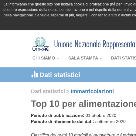
La informiamo che questo sito non installa cookie di profilazione (né per l’invio di 
ulteriore espressione della nostra considerazione e nel rispetto della normativa v
nella navigazione. Se vuole saperne di più, negare il consenso a tutti o alcuni 
CHI SIAMO
SALA STAMPA
DATI STATI
Dati statistici
Dati statistici
>
Immatricolazioni
Top 10 per alimentazion
Periodo di pubblicazione:
01 ottobre 2020
Periodo di riferimento dei dati:
settembre 2020
Classifica dei primi 10 modelli di autovetture e fuoristra