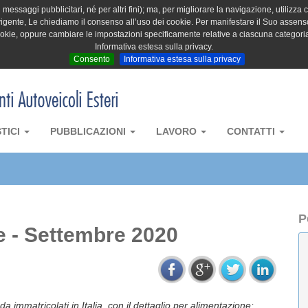
messaggi pubblicitari, né per altri fini); ma, per migliorare la navigazione, utilizza c
igente, Le chiediamo il consenso all’uso dei cookie. Per manifestare il Suo assenso 
cookie, oppure cambiare le impostazioni specificamente relative a ciascuna categori
Informativa estesa sulla privacy.
Consento
Informativa estesa sulla privacy
STICI
PUBBLICAZIONI
LAVORO
CONTATTI
P
e - Settembre 2020
da immatricolati in Italia, con il dettaglio per alimentazione: