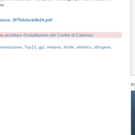
no.
azione_5f75debcb4b24.pdf
rio
accettare l'installazione dei Cookie di Calameo
imentazione
,
Top10
,
gpl
,
metano
,
ibride
,
elettrico
,
idrogeno
,
I