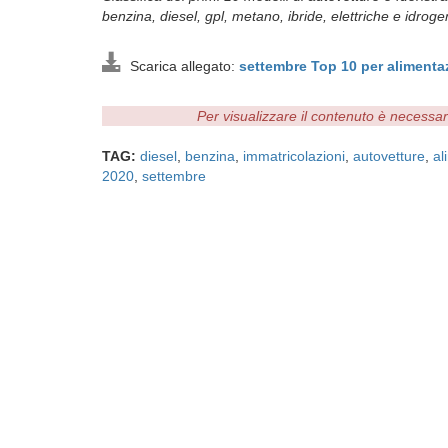
benzina, diesel, gpl, metano, ibride, elettriche e idroge
Scarica allegato:
settembre Top 10 per aliment
Per visualizzare il contenuto è necessa
TAG:
diesel
,
benzina
,
immatricolazioni
,
autovetture
,
al
2020
,
settembre