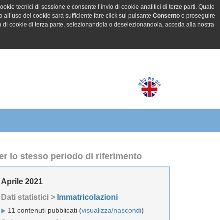
ookie tecnici di sessione e consente l’invio di cookie analitici di terze parti. Quale
all’uso dei cookie sarà sufficiente fare click sul pulsante
Consento
o proseguire
a di cookie di terza parte, selezionandola o deselezionandola, acceda alla nostra
er lo stesso periodo di riferimento
Aprile 2021
Dati statistici >
Immatricolazioni
11 contenuti pubblicati (
visualizza/nascondi
)