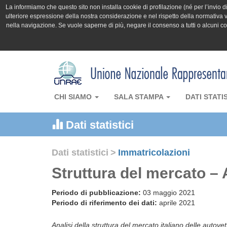
La informiamo che questo sito non installa cookie di profilazione (né per l’invio di 
ulteriore espressione della nostra considerazione e nel rispetto della normativa v
nella navigazione. Se vuole saperne di più, negare il consenso a tutti o alcuni 
CHI SIAMO
SALA STAMPA
DATI STATI
Dati statistici
Dati statistici
>
Immatricolazioni
Struttura del mercato – 
Periodo di pubblicazione:
03 maggio 2021
Periodo di riferimento dei dati:
aprile 2021
Analisi della struttura del mercato italiano delle autove