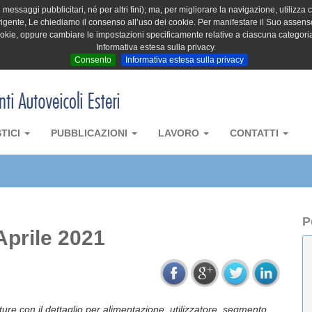
messaggi pubblicitari, né per altri fini); ma, per migliorare la navigazione, utilizza c
igente, Le chiediamo il consenso all’uso dei cookie. Per manifestare il Suo assenso 
cookie, oppure cambiare le impostazioni specificamente relative a ciascuna categori
Informativa estesa sulla privacy.
Consento
Informativa estesa sulla privacy
STICI
PUBBLICAZIONI
LAVORO
CONTATTI
P
Aprile 2021
tture con il dettaglio per alimentazione, utilizzatore, segmento,