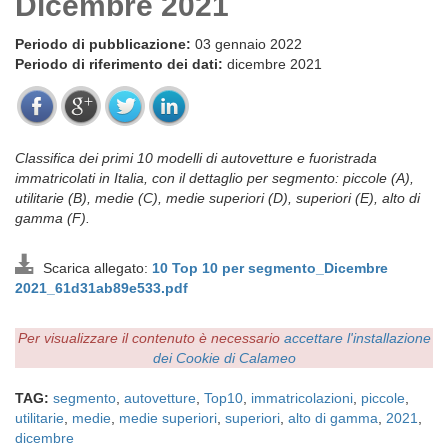
Dicembre 2021
Periodo di pubblicazione:
03 gennaio 2022
Periodo di riferimento dei dati:
dicembre 2021
Classifica dei primi 10 modelli di autovetture e fuoristrada
immatricolati in Italia, con il dettaglio per segmento: piccole (A),
utilitarie (B), medie (C), medie superiori (D), superiori (E), alto di
gamma (F).
Scarica allegato:
10 Top 10 per segmento_Dicembre
2021_61d31ab89e533.pdf
Per visualizzare il contenuto è necessario
accettare l'installazione
dei Cookie di Calameo
TAG:
segmento
,
autovetture
,
Top10
,
immatricolazioni
,
piccole
,
utilitarie
,
medie
,
medie superiori
,
superiori
,
alto di gamma
,
2021
,
dicembre