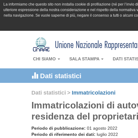
La informiamo che questo sito non installa cookie di profilazione (né per l’invio di 
ulteriore espressione della nostra considerazione e nel rispetto della normativa v
nella navigazione. Se vuole saperne di più, negare il consenso a tutti o alcuni 
CHI SIAMO
SALA STAMPA
DATI STATI
Dati statistici
Dati statistici
>
Immatricolazioni
Immatricolazioni di auto
residenza del proprietar
Periodo di pubblicazione:
01 agosto 2022
Periodo di riferimento dei dati:
luglio 2022