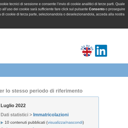
ookie tecnici di sessione e consente l’invio di cookie analitici di terze parti. Quale
all’uso dei cookie sarà sufficiente fare click sul pulsante
Consento
o proseguire
a di cookie di terza parte, selezionandola o deselezionandola, acceda alla nostra
er lo stesso periodo di riferimento
Luglio 2022
Dati statistici >
Immatricolazioni
10 contenuti pubblicati (
visualizza/nascondi
)