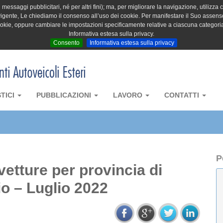
messaggi pubblicitari, né per altri fini); ma, per migliorare la navigazione, utilizza c
igente, Le chiediamo il consenso all’uso dei cookie. Per manifestare il Suo assenso 
cookie, oppure cambiare le impostazioni specificamente relative a ciascuna categori
Informativa estesa sulla privacy.
Consento
Informativa estesa sulla privacy
STICI
PUBBLICAZIONI
LAVORO
CONTATTI
P
vetture per provincia di
io – Luglio 2022