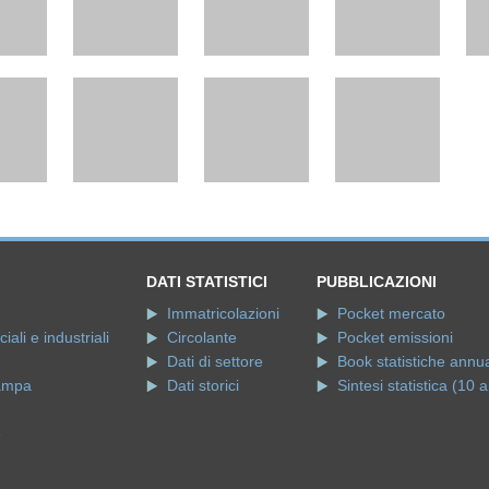
DATI STATISTICI
PUBBLICAZIONI
Immatricolazioni
Pocket mercato
ali e industriali
Circolante
Pocket emissioni
Dati di settore
Book statistiche annua
ampa
Dati storici
Sintesi statistica (10 a
e