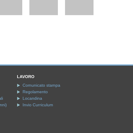
LAVORO
Comunicato stampa
Regolamento
li
Locandina
nni)
Invio Curriculum