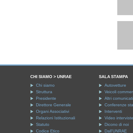
CHI SIAMO > UNRAE
SALA STAMPA
Chi siamo
Autovetture
Struttura
Veicoli commerci
Presidente
Altri comunicati
Direttore Generale
Conferenze st
Organi Associativi
Interventi
Relazioni Istituzionali
Video intervist
Statuto
Dicono di noi
Codice Etico
Dall'UNRAE