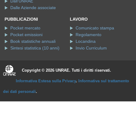
Dall'UNRAE
Dalle Aziende associate
PUBBLICAZIONI
LAVORO
Pocket mercato
Comunicato stampa
Pocket emissioni
Regolamento
Book statistiche annuali
Locandina
Sintesi statistica (10 anni)
Invio Curriculum
Copyright © 2026 UNRAE. Tutti i diritti riservati.
Informativa Estesa sulla Privacy
.
Informativa sul trattamento
dei dati personali
.