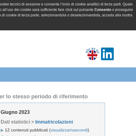
ookie tecnici di sessione e consente l’invio di cookie analitici di terze parti. Quale
all’uso dei cookie sarà sufficiente fare click sul pulsante
Consento
o proseguire
a di cookie di terza parte, selezionandola o deselezionandola, acceda alla nostra
er lo stesso periodo di riferimento
Giugno 2023
Dati statistici >
Immatricolazioni
12 contenuti pubblicati (
visualizza/nascondi
)