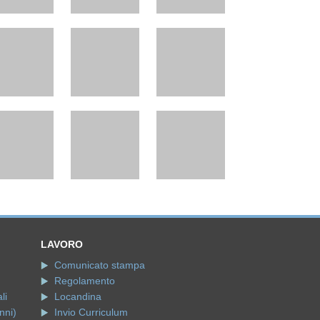
LAVORO
Comunicato stampa
Regolamento
li
Locandina
nni)
Invio Curriculum