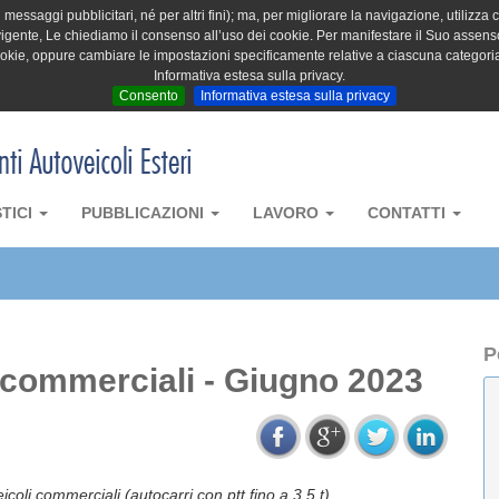
messaggi pubblicitari, né per altri fini); ma, per migliorare la navigazione, utilizza c
igente, Le chiediamo il consenso all’uso dei cookie. Per manifestare il Suo assenso 
cookie, oppure cambiare le impostazioni specificamente relative a ciascuna categori
Informativa estesa sulla privacy.
Consento
Informativa estesa sulla privacy
STICI
PUBBLICAZIONI
LAVORO
CONTATTI
P
i commerciali - Giugno 2023
oli commerciali (autocarri con ptt fino a 3,5 t)