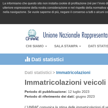
La informiamo che questo sito non installa cookie di profilazione (né per l’invio di 
ulteriore espressione della nostra considerazione e nel rispetto della normativa v
nella navigazione. Se vuole saperne di più, negare il consenso a tutti o alcuni 
CHI SIAMO
SALA STAMPA
DATI STATI
Dati statistici
Dati statistici
>
Immatricolazioni
Immatricolazioni veicol
Periodo di pubblicazione:
12 luglio 2023
Periodo di riferimento dei dati:
giugno 2023
L’UNRAE comunica la stima delle immatricolazioni di veic