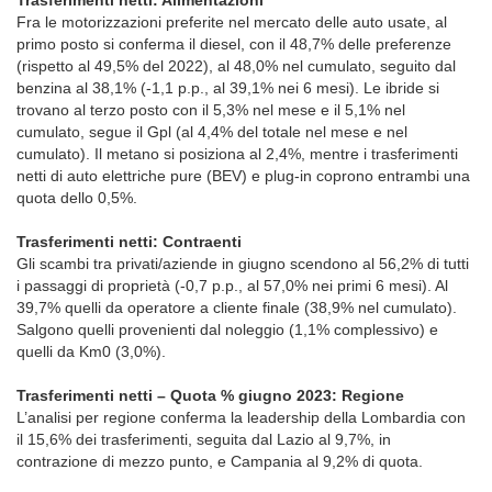
Trasferimenti netti: Alimentazioni
Fra le motorizzazioni preferite nel mercato delle auto usate, al
primo posto si conferma il diesel, con il 48,7% delle preferenze
(rispetto al 49,5% del 2022), al 48,0% nel cumulato, seguito dal
benzina al 38,1% (-1,1 p.p., al 39,1% nei 6 mesi). Le ibride si
trovano al terzo posto con il 5,3% nel mese e il 5,1% nel
cumulato, segue il Gpl (al 4,4% del totale nel mese e nel
cumulato). Il metano si posiziona al 2,4%, mentre i trasferimenti
netti di auto elettriche pure (BEV) e plug-in coprono entrambi una
quota dello 0,5%.
Trasferimenti netti: Contraenti
Gli scambi tra privati/aziende in giugno scendono al 56,2% di tutti
i passaggi di proprietà (-0,7 p.p., al 57,0% nei primi 6 mesi). Al
39,7% quelli da operatore a cliente finale (38,9% nel cumulato).
Salgono quelli provenienti dal noleggio (1,1% complessivo) e
quelli da Km0 (3,0%).
Trasferimenti netti – Quota % giugno 2023: Regione
L’analisi per regione conferma la leadership della Lombardia con
il 15,6% dei trasferimenti, seguita dal Lazio al 9,7%, in
contrazione di mezzo punto, e Campania al 9,2% di quota.