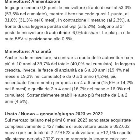
Minivolture: Alimentazioni
In giugno cedono 0,8 punti le minivolture di auto diesel al 53,3%
(53,5% nel cumulato), mentre il benzina cede quasi 1 punto, al
31,6% (31,3% nei 6 mesi). In contrazione il metano (al 2,3%), a
fronte di una leggera perdita del Gpl (al 5,2%). Salgono al 3°
posto le minivolture di auto ibride: 6,0% di share. Le plug-in e le
auto BEV si posizionano allo 0,8%.
Minivolture
:
Anzianità
Anche fra le minivolture, si contrae la quota delle autovetture con
più di 10 anni al 39,7% del totale (40,0% nel cumulato). In leggera
crescita, invece, le fasce di anzianità da 6 a 10 anni (19,4% nel
mese e 19,2% nel cumulato) e da 0 a 1 anno (4,2%), più
accentuato l’incremento per quella da 4 a 6 anni (15,5% e 14,2%
nei 6 mesi) e quella da 2 a 4 anni (16,7% nel mese e 16,0% nel
cumulato). Sostanzialmente stabili le auto più fresche da 1 a 2
anni (4,5%).
Usato / Nuovo – gennaio/giugno 2023 vs 2022
Sul mercato italiano nei primi 6 mesi 2023 sono state acquistate
complessivamente 1,427 milioni di autovetture usate e 852.632
nuove (per un totale di 2.279.523 autovetture, a +12,1% rispetto
allo stesso periodo 2022) con un rapporto in leggero calo: per