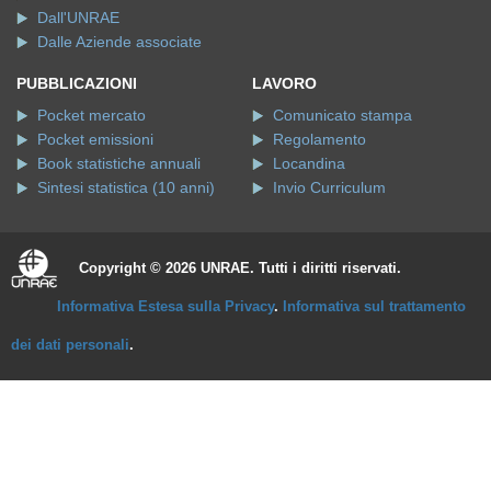
Dall'UNRAE
Dalle Aziende associate
PUBBLICAZIONI
LAVORO
Pocket mercato
Comunicato stampa
Pocket emissioni
Regolamento
Book statistiche annuali
Locandina
Sintesi statistica (10 anni)
Invio Curriculum
Copyright © 2026 UNRAE. Tutti i diritti riservati.
Informativa Estesa sulla Privacy
.
Informativa sul trattamento
dei dati personali
.