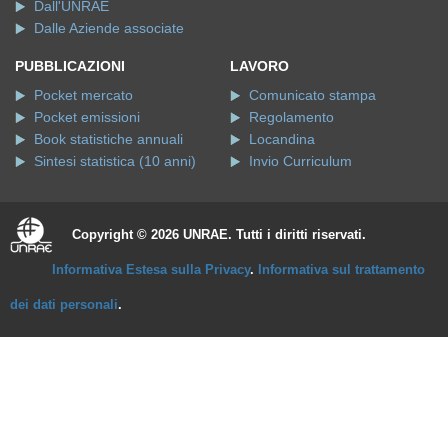
Dall'UNRAE
Dalle Aziende associate
PUBBLICAZIONI
LAVORO
Pocket mercato
Comunicato stampa
Pocket emissioni
Regolamento
Book statistiche annuali
Locandina
Sintesi statistica (10 anni)
Invio Curriculum
Copyright © 2026 UNRAE. Tutti i diritti riservati.
Informativa Estesa sulla Privacy
.
Informativa sul trattamento
dei dati personali
.