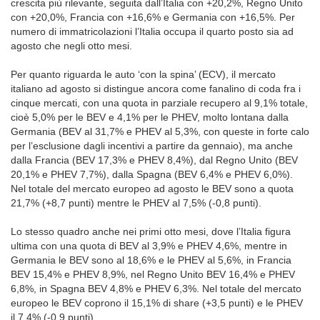
crescita più rilevante, seguita dall’Italia con +20,2%, Regno Unito
con +20,0%, Francia con +16,6% e Germania con +16,5%. Per
numero di immatricolazioni l’Italia occupa il quarto posto sia ad
agosto che negli otto mesi.
Per quanto riguarda le auto ‘con la spina’ (ECV), il mercato
italiano ad agosto si distingue ancora come fanalino di coda fra i
cinque mercati, con una quota in parziale recupero al 9,1% totale,
cioè 5,0% per le BEV e 4,1% per le PHEV, molto lontana dalla
Germania (BEV al 31,7% e PHEV al 5,3%, con queste in forte calo
per l’esclusione dagli incentivi a partire da gennaio), ma anche
dalla Francia (BEV 17,3% e PHEV 8,4%), dal Regno Unito (BEV
20,1% e PHEV 7,7%), dalla Spagna (BEV 6,4% e PHEV 6,0%).
Nel totale del mercato europeo ad agosto le BEV sono a quota
21,7% (+8,7 punti) mentre le PHEV al 7,5% (-0,8 punti).
Lo stesso quadro anche nei primi otto mesi, dove l’Italia figura
ultima con una quota di BEV al 3,9% e PHEV 4,6%, mentre in
Germania le BEV sono al 18,6% e le PHEV al 5,6%, in Francia
BEV 15,4% e PHEV 8,9%, nel Regno Unito BEV 16,4% e PHEV
6,8%, in Spagna BEV 4,8% e PHEV 6,3%. Nel totale del mercato
europeo le BEV coprono il 15,1% di share (+3,5 punti) e le PHEV
il 7,4% (-0,9 punti).