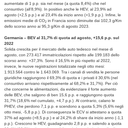
aumentate di 1 p.p. sia nel mese (a quota 8,4%) che nel
consuntivo (all’8,9%). In positivo anche le HEV, al 23,9% ad
agosto (+2,5 p.p.) e al 23,4% da inizio anno (+1,9 p.p.). Infine, le
emissioni medie di CO
in Francia sono diminuite dai 102,3 g/Km
2
dello scorso anno ai 95,3 g/Km di agosto 2023.
Germania – BEV al 31,7% di quota ad agosto, +15,6 p.p. sul
2022
Solida crescita per il mercato delle auto tedesco nel mese di
agosto, con 273.417 immatricolazioni rispetto alle 199.183 dello
scorso anno: +37,3%. Sono il 16,5% in più rispetto al 2022,
invece, le nuove registrazioni totalizzate negli otto mesi:
1.913.564 contro le 1.643.069. Tra i canali di vendita le persone
giuridiche raggiungono il 69,3% di quota e i privati il 30,6% (nel
consuntivo arrivano rispettivamente al 68,2% e 31,7%). Per ciò
che concerne le alimentazioni, da evidenziare il forte aumento
delle BEV, che salgono di ben 15,6 p.p. e raggiungono quota
31,7% (18,6% nel cumulato, +4,7 p.p.). Al contrario, calano le
PHEV, che perdono 7,1 p.p. e scendono a quota 5,3% (5,6% negli
otto mesi, -5,8 p.p.). Di conseguenza le ECV si attestano a quota
37% ad agosto (+8,5 p.p.) e al 24,2% di share da inizio anno (-1,1
p.p.). Crescono le HEV, guadagnando 2,8 p.p. e salendo a quota