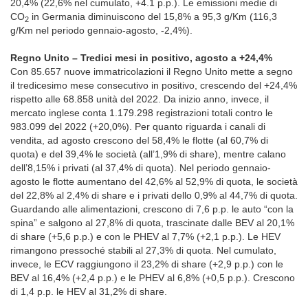
20,4% (22,6% nel cumulato, +4.1 p.p.). Le emissioni medie di
CO
in Germania diminuiscono del 15,8% a 95,3 g/Km (116,3
2
g/Km nel periodo gennaio-agosto, -2,4%).
Regno Unito – Tredici mesi in positivo, agosto a +24,4%
Con 85.657 nuove immatricolazioni il Regno Unito mette a segno
il tredicesimo mese consecutivo in positivo, crescendo del +24,4%
rispetto alle 68.858 unità del 2022. Da inizio anno, invece, il
mercato inglese conta 1.179.298 registrazioni totali contro le
983.099 del 2022 (+20,0%). Per quanto riguarda i canali di
vendita, ad agosto crescono del 58,4% le flotte (al 60,7% di
quota) e del 39,4% le società (all’1,9% di share), mentre calano
dell’8,15% i privati (al 37,4% di quota). Nel periodo gennaio-
agosto le flotte aumentano del 42,6% al 52,9% di quota, le società
del 22,8% al 2,4% di share e i privati dello 0,9% al 44,7% di quota.
Guardando alle alimentazioni, crescono di 7,6 p.p. le auto “con la
spina” e salgono al 27,8% di quota, trascinate dalle BEV al 20,1%
di share (+5,6 p.p.) e con le PHEV al 7,7% (+2,1 p.p.). Le HEV
rimangono pressoché stabili al 27,3% di quota. Nel cumulato,
invece, le ECV raggiungono il 23,2% di share (+2,9 p.p.) con le
BEV al 16,4% (+2,4 p.p.) e le PHEV al 6,8% (+0,5 p.p.). Crescono
di 1,4 p.p. le HEV al 31,2% di share.