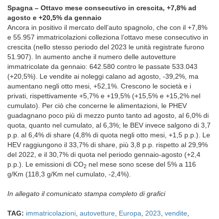
Spagna – Ottavo mese consecutivo in crescita, +7,8% ad
agosto e +20,5% da gennaio
Ancora in positivo il mercato dell’auto spagnolo, che con il +7,8%
e 55.957 immatricolazioni colleziona l’ottavo mese consecutivo in
crescita (nello stesso periodo del 2023 le unità registrate furono
51.907). In aumento anche il numero delle autovetture
immatricolate da gennaio: 642.580 contro le passate 533.043
(+20,5%). Le vendite ai noleggi calano ad agosto, -39,2%, ma
aumentano negli otto mesi, +52,1%. Crescono le società e i
privati, rispettivamente +5,7% e +19,5% (+15,5% e +15,2% nel
cumulato). Per ciò che concerne le alimentazioni, le PHEV
guadagnano poco più di mezzo punto tanto ad agosto, al 6,0% di
quota, quanto nel cumulato, al 6,3%; le BEV invece salgono di 3,7
p.p. al 6,4% di share (4,8% di quota negli otto mesi, +1,5 p.p.). Le
HEV raggiungono il 33,7% di share, più 3,8 p.p. rispetto al 29,9%
del 2022, e il 30,7% di quota nel periodo gennaio-agosto (+2,4
p.p.). Le emissioni di CO
nel mese sono scese del 5% a 116
2
g/Km (118,3 g/Km nel cumulato, -2,4%).
In allegato il comunicato stampa completo di grafici
TAG:
immatricolazioni
,
autovetture
,
Europa
,
2023
,
vendite
,