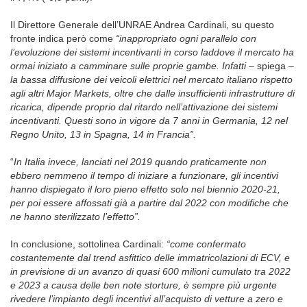
Il Direttore Generale dell’UNRAE Andrea Cardinali, su questo
fronte indica però come
“inappropriato ogni parallelo con
l’evoluzione dei sistemi incentivanti in corso laddove il mercato ha
ormai iniziato a camminare sulle proprie gambe. Infatti –
spiega –
la bassa diffusione dei veicoli elettrici nel mercato italiano rispetto
agli altri Major Markets, oltre che dalle insufficienti infrastrutture di
ricarica, dipende proprio dal ritardo nell’attivazione dei sistemi
incentivanti. Questi sono in vigore da 7 anni in Germania, 12 nel
Regno Unito, 13 in Spagna, 14 in Francia”.
“
In Italia invece, lanciati nel 2019 quando praticamente non
ebbero nemmeno il tempo di iniziare a funzionare, gli incentivi
hanno dispiegato il loro pieno effetto solo nel biennio 2020-21,
per poi essere affossati già a partire dal 2022 con modifiche che
ne hanno sterilizzato l’effetto”.
In conclusione, sottolinea Cardinali:
“come confermato
costantemente dal trend asfittico delle immatricolazioni di ECV, e
in previsione di un avanzo di quasi 600 milioni cumulato tra 2022
e 2023 a causa delle ben note storture, è sempre più urgente
rivedere l’impianto degli incentivi all’acquisto di vetture a zero e