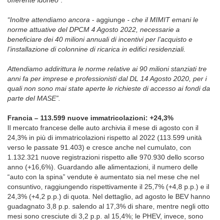
offerente idoneo”.
“I
noltre attendiamo ancora -
aggiunge
- che il MIMIT emani le
norme attuative del DPCM 4 Agosto 2022, necessarie a
beneficiare dei 40 milioni annuali di incentivi per l’acquisto e
l’installazione di colonnine di ricarica in edifici residenziali.
Attendiamo addirittura le norme relative ai 90 milioni stanziati tre
anni fa per imprese e professionisti dal DL 14 Agosto 2020, per i
quali non sono mai state aperte le richieste di accesso ai fondi da
parte del MASE”.
Francia – 113.599 nuove immatricolazioni: +24,3%
Il mercato francese delle auto archivia il mese di agosto con il
24,3% in più di immatricolazioni rispetto al 2022 (113.599 unità
verso le passate 91.403) e cresce anche nel cumulato, con
1.132.321 nuove registrazioni rispetto alle 970.930 dello scorso
anno (+16,6%). Guardando alle alimentazioni, il numero delle
“auto con la spina” vendute è aumentato sia nel mese che nel
consuntivo, raggiungendo rispettivamente il 25,7% (+4,8 p.p.) e il
24,3% (+4,2 p.p.) di quota. Nel dettaglio, ad agosto le BEV hanno
guadagnato 3,8 p.p. salendo al 17,3% di share, mentre negli otto
mesi sono cresciute di 3,2 p.p. al 15,4%; le PHEV, invece, sono