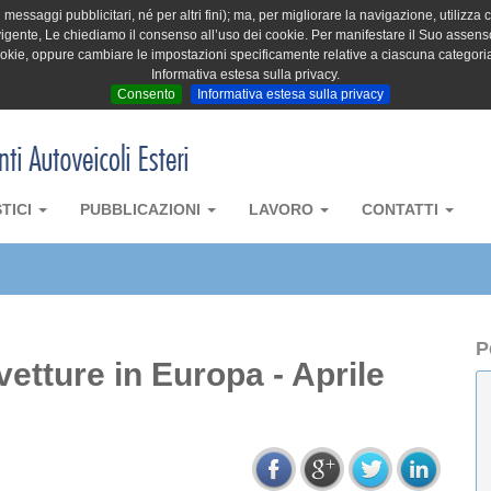
messaggi pubblicitari, né per altri fini); ma, per migliorare la navigazione, utilizza c
igente, Le chiediamo il consenso all’uso dei cookie. Per manifestare il Suo assenso 
cookie, oppure cambiare le impostazioni specificamente relative a ciascuna categori
Informativa estesa sulla privacy.
Consento
Informativa estesa sulla privacy
STICI
PUBBLICAZIONI
LAVORO
CONTATTI
P
vetture in Europa - Aprile