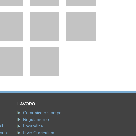
LAVORO
Comunicato stampa
Regolamento
li
Locandina
nni)
Invio Curriculum