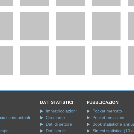
DATI STATISTICI
PUBBLICAZIONI
Immatricolazioni
Pocket mercato
ali e industriali
Circolante
Pocket emissioni
Dati di settore
Book statistiche annua
ampa
Dati storici
Sintesi statistica (10 a