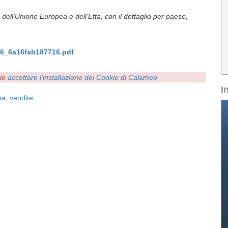
 dell’Unione Europea e dell’Efta, con il dettaglio per paese,
026_6a16fab187716.pdf
rio
accettare l'installazione dei Cookie di Calameo
I
pa
,
vendite