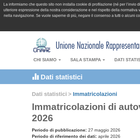
La informiamo che questo sito non installa cookie di profilazione (né per l’invio di 
ulteriore espressione della nostra considerazione e nel rispetto della normativa v
nella navigazione. Se vuole saperne di più, negare il consenso a tutti o alcuni 
CHI SIAMO
SALA STAMPA
DATI STATI
Dati statistici
Dati statistici
>
Immatricolazioni
Immatricolazioni di auto
2026
Periodo di pubblicazione:
27 maggio 2026
Periodo di riferimento dei dati:
aprile 2026