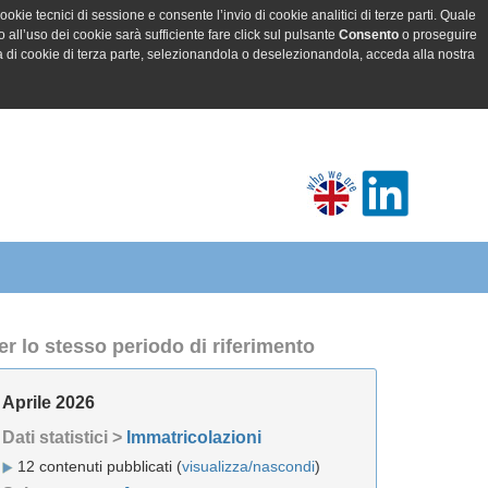
ookie tecnici di sessione e consente l’invio di cookie analitici di terze parti. Quale
all’uso dei cookie sarà sufficiente fare click sul pulsante
Consento
o proseguire
a di cookie di terza parte, selezionandola o deselezionandola, acceda alla nostra
er lo stesso periodo di riferimento
Aprile 2026
Dati statistici >
Immatricolazioni
12 contenuti pubblicati (
visualizza/nascondi
)