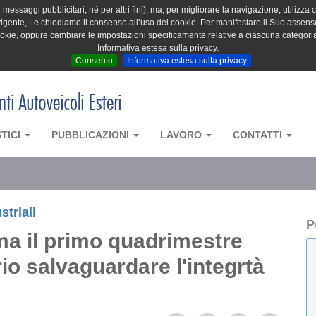
messaggi pubblicitari, né per altri fini); ma, per migliorare la navigazione, utilizza c
igente, Le chiediamo il consenso all’uso dei cookie. Per manifestare il Suo assenso 
cookie, oppure cambiare le impostazioni specificamente relative a ciascuna categori
Informativa estesa sulla privacy.
Consento
Informativa estesa sulla privacy
STICI
PUBBLICAZIONI
LAVORO
CONTATTI
striali
P
 ma il primo quadrimestre
rio salvaguardare l'integrtà