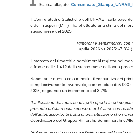
Scarica allegato:
Comunicato_Stampa_UNRAE_Ri
Il Centro Studi e Statistiche dell’UNRAE - sulla base dei 
e dei Trasporti (MIT) - ha effettuato una stima del merca
stesso mese del 2025
Rimorchi e semirimorchi con ma
aprile 2026 vs 2025: -7,8% (
Il mercato dei rimorchi e semirimorchi registra nel mes
a fronte delle 1.412 dello stesso mese dell'anno prece
Nonostante questo calo mensile, il consuntivo dei pri
complessivamente favorevole, con un totale di 5.000 un
2025, segnando un incremento del 3,7%.
“La flessione del mercato di aprile riporta in primo piano
presenta un'età media superiore ai 17 anni, con ricadute 
dell'autotrasporto. Si tratta di una situazione che richied
Coordinatore del Gruppo Rimorchi, Semirimorchi e All
“Abbiamo accolto con favore l'istituzione del Fondo pl