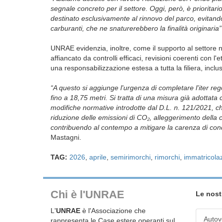
segnale concreto per il settore. Oggi, però, è prioritar
destinato esclusivamente al rinnovo del parco, evitando
carburanti, che ne snaturerebbero la finalità originaria”
UNRAE evidenzia, inoltre, come il supporto al settore 
affiancato da controlli efficaci, revisioni coerenti con 
una responsabilizzazione estesa a tutta la filiera, inclus
“A questo si aggiunge l'urgenza di completare l'iter reg
fino a 18,75 metri. Si tratta di una misura già adottat
modifiche normative introdotte dal D.L. n. 121/2021, ch
riduzione delle emissioni di CO
₂
, alleggerimento della 
contribuendo al contempo a mitigare la carenza di condu
Mastagni.
TAG:
2026
,
aprile
,
semirimorchi
,
rimorchi
,
immatricolaz
Chi è l'UNRAE
Le nost
L'
UNRAE
è l'Associazione che
Autov
rappresenta le Case estere operanti sul