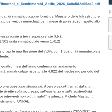
morchi_e_Semirimorchi_Aprile_2026_6a0c5d2c66cd2.pdf
P
dati di immatricolazione forniti dal Ministero delle Infrastrutture
to dei veicoli rimorchiati per il mese di aprile 2026 rispetto allo
ssa totale a terra superiore alle 3,5 t:
1.302 unità immatricolate verso 1.412)
e di aprile una flessione del 7,8%, con 1.302 unità immatricolate
dente.
mi quattro mesi dell'anno conferma un andamento
ità immatricolate rispetto alle 4.822 del medesimo periodo del
 una questione strutturale: il parco veicoli trainati italiano
dirette sulla sicurezza, sull'efficienza e sulla sostenibilità
e interventi non più rinviabili”
, evidenzia Michele Mastagni,
estimenti di UNRAE.
uriennale per l'autotrasporto per il quinquennio 2027-2031, un