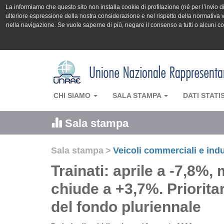
La informiamo che questo sito non installa cookie di profilazione (né per l’invio di 
ulteriore espressione della nostra considerazione e nel rispetto della normativa v
nella navigazione. Se vuole saperne di più, negare il consenso a tutti o alcuni 
CHI SIAMO
SALA STAMPA
DATI STATI
Sala stampa
Sala stampa
>
Veicoli commerciali e indu
Trainati: aprile a -7,8%,
chiude a +3,7%. Priorita
del fondo pluriennale