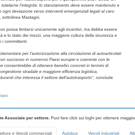
io tutelarne l'integrità: lo stanziamento deve essere mantenuto e
 ogni deviazione verso interventi emergenziali legati al caro
, sottolinea Mastagni.
non possa limitarsi unicamente agli incentivi, ma debba essere
l'età e lo stato dei mezzi, una maggiore cultura della sicurezza e
i i committenti.
olamentare per l'autorizzazione alla circolazione di autoarticolati
a con successo in numerosi Paesi europei e coerente con le
e consentirebbe di ottenere benefici concreti in termini di
congestione stradale e maggiore efficienza logistica,
centi che interessa il settore dell
’
autotrasporto”,
conclude
ioni
re Associate per settore.
Puoi fare click sui loghi per ottenere maggior
etture e Veicoli commerciali
Autobus
Veicoli industriali
Alt