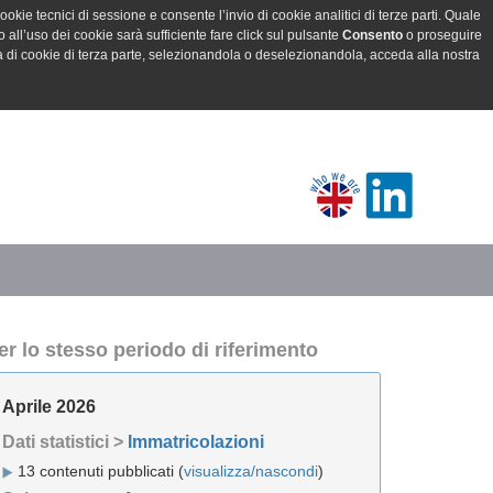
ookie tecnici di sessione e consente l’invio di cookie analitici di terze parti. Quale
all’uso dei cookie sarà sufficiente fare click sul pulsante
Consento
o proseguire
a di cookie di terza parte, selezionandola o deselezionandola, acceda alla nostra
er lo stesso periodo di riferimento
Aprile 2026
Dati statistici >
Immatricolazioni
13 contenuti pubblicati (
visualizza/nascondi
)