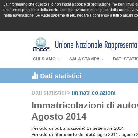
La informiamo che questo sito non installa cookie di profilazione (né per l’invio di 
ulteriore espressione della nostra considerazione e nel rispetto della normativa v
nella navigazione. Se vuole saperne di più, negare il consenso a tutti o alcuni 
CHI SIAMO
SALA STAMPA
DATI STATI
Dati statistici
Dati statistici
>
Immatricolazioni
Immatricolazioni di autov
Agosto 2014
Periodo di pubblicazione:
17 settembre 2014
Periodo di riferimento dei dati:
luglio 2014 / agosto 