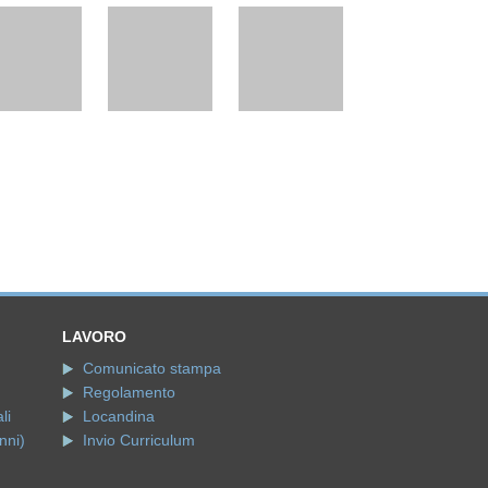
LAVORO
Comunicato stampa
Regolamento
li
Locandina
nni)
Invio Curriculum