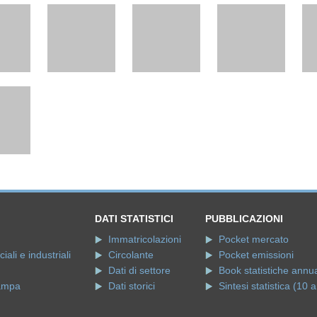
DATI STATISTICI
PUBBLICAZIONI
Immatricolazioni
Pocket mercato
ali e industriali
Circolante
Pocket emissioni
Dati di settore
Book statistiche annua
ampa
Dati storici
Sintesi statistica (10 a