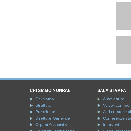
CHI SIAMO > UNRAE
SALA STAMPA
Chi siamo
Autovetture
Struttura
Veicoli commerci
Presidente
Altri comunicati
Direttore Generale
Conferenze st
Organi Associativi
Interventi