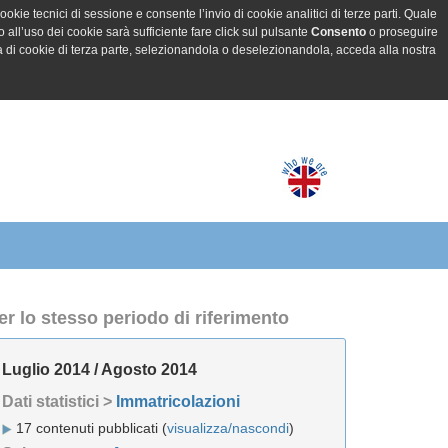
ookie tecnici di sessione e consente l’invio di cookie analitici di terze parti. Quale
all’uso dei cookie sarà sufficiente fare click sul pulsante
Consento
o proseguire
a di cookie di terza parte, selezionandola o deselezionandola, acceda alla nostra
er lo stesso periodo di riferimento
Luglio 2014 / Agosto 2014
Dati statistici >
Immatricolazioni
17 contenuti pubblicati (
visualizza/nascondi
)