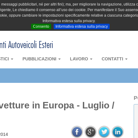
messaggi pubblicitari, né per altri fini); ma, per migliorare la navigazione, utilizza c
igente, Le chiediamo il consenso all’uso dei cookie. Per manifestare il Suo assenso 
cookie, oppure cambiare le impostazioni specificamente relative a ciascuna categori
Informativa estesa sulla privacy.
Consento
Informativa estesa sulla privacy
STICI
PUBBLICAZIONI
LAVORO
CONTATTI
P
etture in Europa - Luglio /
2014