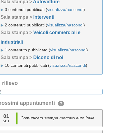
Sala stampa >
Autovetture
3 contenuti pubblicati (
visualizza/nascondi
)
Sala stampa >
Interventi
2 contenuti pubblicati (
visualizza/nascondi
)
Sala stampa >
Veicoli commerciali e
industriali
1 contenuto pubblicato (
visualizza/nascondi
)
Sala stampa >
Dicono di noi
10 contenuti pubblicati (
visualizza/nascondi
)
n rilievo
rossimi appuntamenti
?
01
Comunicato stampa mercato auto Italia
SET