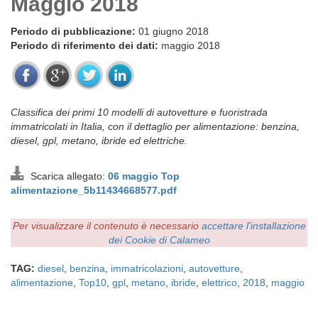
Maggio 2018
Periodo di pubblicazione:
01 giugno 2018
Periodo di riferimento dei dati:
maggio 2018
Classifica dei primi 10 modelli di autovetture e fuoristrada
immatricolati in Italia, con il dettaglio per alimentazione: benzina,
diesel, gpl, metano, ibride ed elettriche.
Scarica allegato:
06 maggio Top
alimentazione_5b11434668577.pdf
Per visualizzare il contenuto è necessario
accettare l'installazione
dei Cookie di Calameo
TAG:
diesel
,
benzina
,
immatricolazioni
,
autovetture
,
alimentazione
,
Top10
,
gpl
,
metano
,
ibride
,
elettrico
,
2018
,
maggio