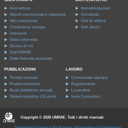
Autovetture
Immatricolazioni
Veicoli commerciali e industriali
Circolante
Altri comunicati
Dati di settore
Conferenze stampa
Dati storici
Interventi
Video interviste
Dicono di noi
Dall'UNRAE
Dalle Aziende associate
PUBBLICAZIONI
LAVORO
Pocket mercato
Comunicato stampa
Pocket emissioni
Regolamento
Book statistiche annuali
Locandina
Sintesi statistica (10 anni)
Invio Curriculum
Copyright © 2026 UNRAE. Tutti i diritti riservati.
Informativa Estesa sulla Privacy
.
Informativa sul trattamento