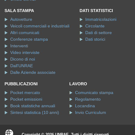
SALA STAMPA
DATI STATISTICI
Autovetture
Immatricolazioni
Veicoli commerciali e industriali
Circolante
Altri comunicati
Dati di settore
Conferenze stampa
Dati storici
Interventi
Video interviste
Dicono di noi
Dall'UNRAE
Dalle Aziende associate
PUBBLICAZIONI
LAVORO
Pocket mercato
Comunicato stampa
Pocket emissioni
Regolamento
Book statistiche annuali
Locandina
Sintesi statistica (10 anni)
Invio Curriculum
Copyright © 2026 UNRAE. Tutti i diritti riservati.