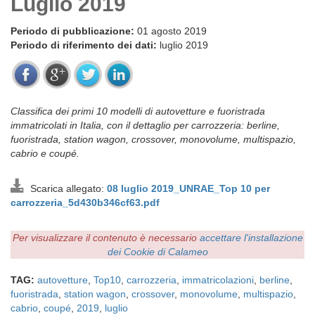
Luglio 2019
Periodo di pubblicazione:
01 agosto 2019
Periodo di riferimento dei dati:
luglio 2019
Classifica dei primi 10 modelli di autovetture e fuoristrada
immatricolati in Italia, con il dettaglio per carrozzeria: berline,
fuoristrada, station wagon, crossover, monovolume, multispazio,
cabrio e coupé.
Scarica allegato:
08 luglio 2019_UNRAE_Top 10 per
carrozzeria_5d430b346cf63.pdf
Per visualizzare il contenuto è necessario
accettare l'installazione
dei Cookie di Calameo
TAG:
autovetture
,
Top10
,
carrozzeria
,
immatricolazioni
,
berline
,
fuoristrada
,
station wagon
,
crossover
,
monovolume
,
multispazio
,
cabrio
,
coupé
,
2019
,
luglio