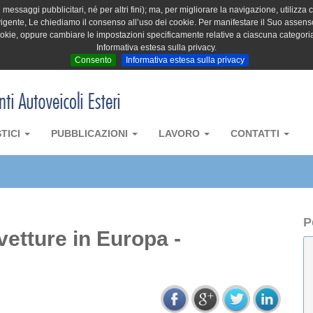
messaggi pubblicitari, né per altri fini); ma, per migliorare la navigazione, utilizza c
igente, Le chiediamo il consenso all’uso dei cookie. Per manifestare il Suo assenso 
cookie, oppure cambiare le impostazioni specificamente relative a ciascuna categori
Informativa estesa sulla privacy.
Consento
Informativa estesa sulla privacy
STICI
PUBBLICAZIONI
LAVORO
CONTATTI
P
vetture in Europa -