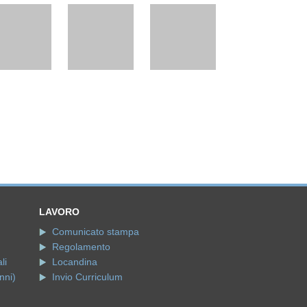
LAVORO
Comunicato stampa
Regolamento
li
Locandina
nni)
Invio Curriculum