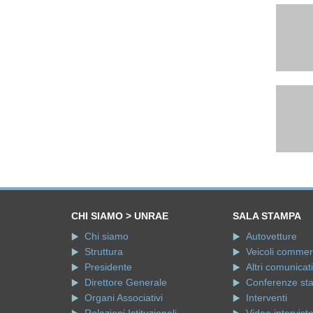
CHI SIAMO > UNRAE
SALA STAMPA
Chi siamo
Autovetture
Struttura
Veicoli commerci
Presidente
Altri comunicati
Direttore Generale
Conferenze st
Organi Associativi
Interventi