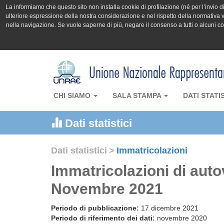
La informiamo che questo sito non installa cookie di profilazione (né per l’invio di 
ulteriore espressione della nostra considerazione e nel rispetto della normativa v
nella navigazione. Se vuole saperne di più, negare il consenso a tutti o alcuni 
CHI SIAMO
SALA STAMPA
DATI STATI
Dati statistici
Dati statistici
>
Immatricolazioni
Immatricolazioni di auto
Novembre 2021
Periodo di pubblicazione:
17 dicembre 2021
Periodo di riferimento dei dati:
novembre 2020