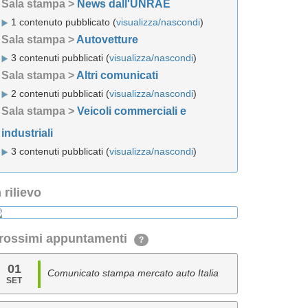
Sala stampa >
News dall'UNRAE
1 contenuto pubblicato (
visualizza/nascondi
)
Sala stampa >
Autovetture
3 contenuti pubblicati (
visualizza/nascondi
)
Sala stampa >
Altri comunicati
2 contenuti pubblicati (
visualizza/nascondi
)
Sala stampa >
Veicoli commerciali e
industriali
3 contenuti pubblicati (
visualizza/nascondi
)
n rilievo
rossimi appuntamenti
?
01
Comunicato stampa mercato auto Italia
SET