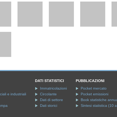
DATI STATISTICI
PUBBLICAZIONI
Immatricolazioni
Pocket mercato
ali e industriali
Circolante
Pocket emissioni
Dati di settore
Book statistiche annua
ampa
Dati storici
Sintesi statistica (10 a