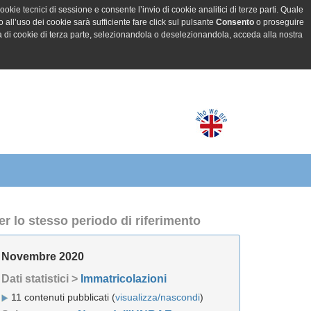
ookie tecnici di sessione e consente l’invio di cookie analitici di terze parti. Quale
all’uso dei cookie sarà sufficiente fare click sul pulsante
Consento
o proseguire
a di cookie di terza parte, selezionandola o deselezionandola, acceda alla nostra
er lo stesso periodo di riferimento
Novembre 2020
Dati statistici >
Immatricolazioni
11 contenuti pubblicati (
visualizza/nascondi
)