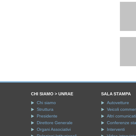
CHI SIAMO > UNRAE
SALA STAMPA
Chi siamo
Autovetture
Struttura
Veicoli commerci
Presidente
Altri comunicati
Direttore Generale
Conferenze st
Organi Associativi
Interventi