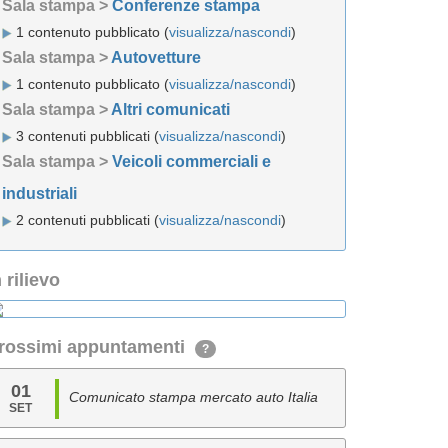
Sala stampa >
Conferenze stampa
1 contenuto pubblicato (
visualizza/nascondi
)
Sala stampa >
Autovetture
1 contenuto pubblicato (
visualizza/nascondi
)
Sala stampa >
Altri comunicati
3 contenuti pubblicati (
visualizza/nascondi
)
Sala stampa >
Veicoli commerciali e
industriali
2 contenuti pubblicati (
visualizza/nascondi
)
n rilievo
rossimi appuntamenti
?
01
Comunicato stampa mercato auto Italia
SET