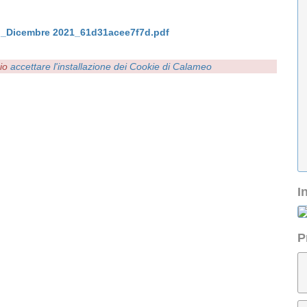
i_Dicembre 2021_61d31acee7f7d.pdf
rio
accettare l'installazione dei Cookie di Calameo
I
P