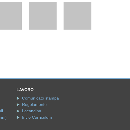
LAVORO
Comunicato stampa
Regolamento
li
Locandina
nni)
Invio Curriculum