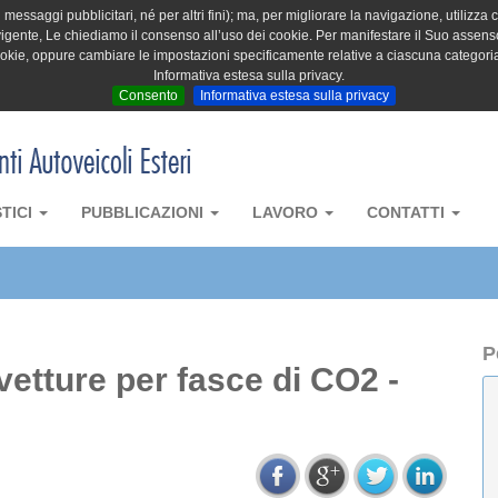
messaggi pubblicitari, né per altri fini); ma, per migliorare la navigazione, utilizza c
igente, Le chiediamo il consenso all’uso dei cookie. Per manifestare il Suo assenso 
cookie, oppure cambiare le impostazioni specificamente relative a ciascuna categori
Informativa estesa sulla privacy.
Consento
Informativa estesa sulla privacy
STICI
PUBBLICAZIONI
LAVORO
CONTATTI
P
vetture per fasce di CO2 -