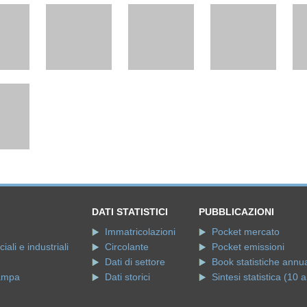
DATI STATISTICI
PUBBLICAZIONI
Immatricolazioni
Pocket mercato
ali e industriali
Circolante
Pocket emissioni
Dati di settore
Book statistiche annua
ampa
Dati storici
Sintesi statistica (10 a