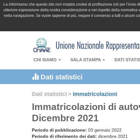
La informiamo che questo sito non installa cookie di profilazione (né per l’invio di 
ulteriore espressione della nostra considerazione e nel rispetto della normativa v
nella navigazione. Se vuole saperne di più, negare il consenso a tutti o alcuni 
CHI SIAMO
SALA STAMPA
DATI STATI
Dati statistici
Dati statistici
>
Immatricolazioni
Immatricolazioni di auto
Dicembre 2021
Periodo di pubblicazione:
03 gennaio 2022
Periodo di riferimento dei dati:
dicembre 2021