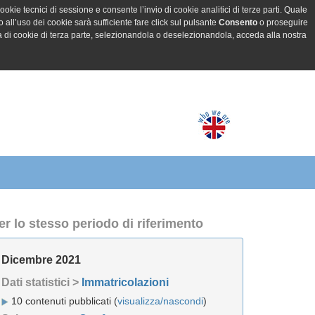
ookie tecnici di sessione e consente l’invio di cookie analitici di terze parti. Quale
all’uso dei cookie sarà sufficiente fare click sul pulsante
Consento
o proseguire
a di cookie di terza parte, selezionandola o deselezionandola, acceda alla nostra
er lo stesso periodo di riferimento
Dicembre 2021
Dati statistici >
Immatricolazioni
10 contenuti pubblicati (
visualizza/nascondi
)