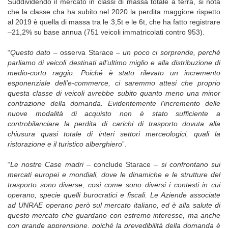
Suddividendo il mercato in classi di massa totale a terra, si nota
che la classe cha ha subito nel 2020 la perdita maggiore rispetto
al 2019 è quella di massa tra le 3,5t e le 6t, che ha fatto registrare
–21,2% su base annua (751 veicoli immatricolati contro 953).
“
Questo dato –
osserva Starace
– un poco ci sorprende, perché
parliamo di veicoli destinati all’ultimo miglio e alla distribuzione di
medio-corto raggio. Poiché è stato rilevato un incremento
esponenziale dell’e-commerce, ci saremmo attesi che proprio
questa classe di veicoli avrebbe subito quanto meno una minor
contrazione della domanda. Evidentemente l’incremento delle
nuove modalità di acquisto non è stato sufficiente a
controbilanciare la perdita di carichi di trasporto dovuta alla
chiusura quasi totale di interi settori merceologici, quali la
ristorazione e il turistico alberghiero
”.
“
Le nostre Case madri –
conclude Starace
– si confrontano sui
mercati europei e mondiali, dove le dinamiche e le strutture del
trasporto sono diverse, così come sono diversi i contesti in cui
operano, specie quelli burocratici e fiscali. Le Aziende associate
ad UNRAE operano però sul mercato italiano, ed è alla salute di
questo mercato che guardano con estremo interesse, ma anche
con grande apprensione, poiché la prevedibilità della domanda è