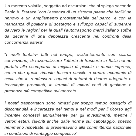
Un mercato volatile, soggetto ad escursioni che si spiega secondo
Paolo A. Starace “
con l’assenza di un sistema paese che faciliti un
rinnovo e un ampliamento programmabile del parco, e con la
mancanza di politiche di sostegno e sviluppo capaci di superare
davvero le ragioni per le quali l’autotrasporto merci italiano soffre
da decenni di una debolezza crescente nei confronti della
concorrenza estera
”.
“
I molti tentativi fatti nel tempo, evidentemente con scarsa
convinzione, di razionalizzare l’offerta di trasporto in Italia hanno
portato alla scomparsa di migliaia di piccole e medie imprese,
senza che quelle rimaste fossero riuscite a creare economie di
scala che le rendessero capaci di dotarsi di risorse adeguate e
tecnologie premianti, in termini di minori costi di gestione e
presenza più competitiva sul mercato.
I nostri trasportatori sono rimasti per troppo tempo ostaggio di
discontinuità e incertezze nei tempi e nei modi per il ricorso agli
incentivi concessi annualmente per gli investimenti, mentre i
vettori esteri, favoriti anche dalle norme sul cabotaggio, spesso
nemmeno rispettate, si presentavano alla committenza nazionale
in condizioni di vantaggio competitivo
”.