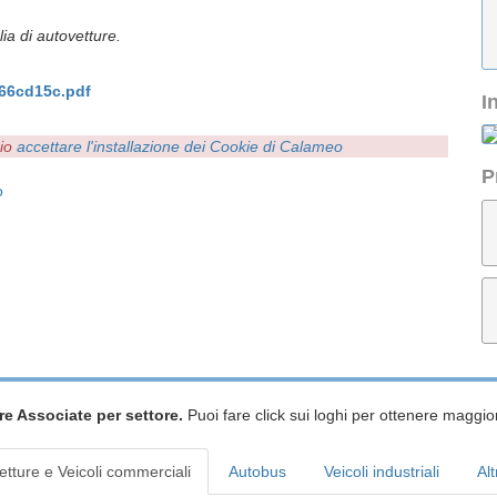
ia di autovetture.
66cd15c.pdf
I
rio
accettare l'installazione dei Cookie di Calameo
P
o
re Associate per settore.
Puoi fare click sui loghi per ottenere maggior
etture e Veicoli commerciali
Autobus
Veicoli industriali
Alt