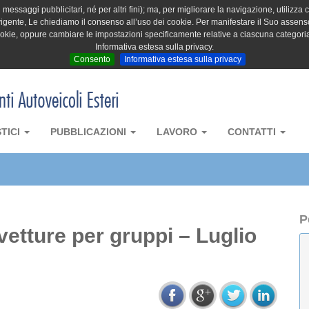
messaggi pubblicitari, né per altri fini); ma, per migliorare la navigazione, utilizza c
igente, Le chiediamo il consenso all’uso dei cookie. Per manifestare il Suo assenso 
cookie, oppure cambiare le impostazioni specificamente relative a ciascuna categori
Informativa estesa sulla privacy.
Consento
Informativa estesa sulla privacy
STICI
PUBBLICAZIONI
LAVORO
CONTATTI
P
vetture per gruppi – Luglio