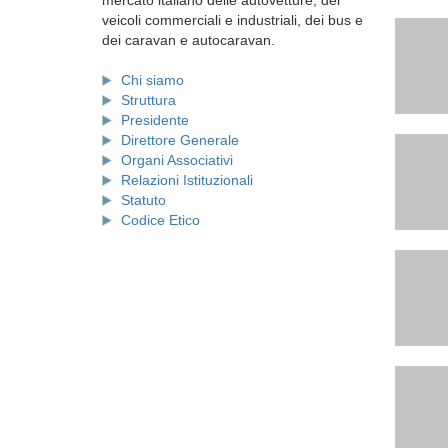
mercato italiano delle autovetture, dei
veicoli commerciali e industriali, dei bus e
dei caravan e autocaravan.
Chi siamo
Struttura
Presidente
Direttore Generale
Organi Associativi
Relazioni Istituzionali
Statuto
Codice Etico