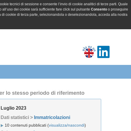
ookie tecnici di sessione e consente l’invio di cookie analitici di terze parti. Quale
all’uso dei cookie sarà sufficiente fare click sul pulsante
Consento
o proseguire
a di cookie di terza parte, selezionandola o deselezionandola, acceda alla nostra
er lo stesso periodo di riferimento
Luglio 2023
Dati statistici >
Immatricolazioni
10 contenuti pubblicati (
visualizza/nascondi
)