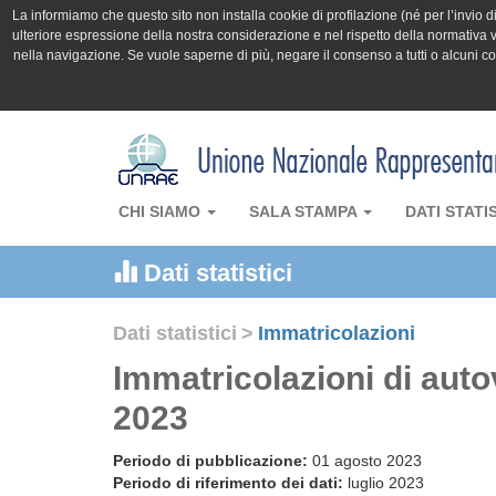
La informiamo che questo sito non installa cookie di profilazione (né per l’invio di 
ulteriore espressione della nostra considerazione e nel rispetto della normativa v
nella navigazione. Se vuole saperne di più, negare il consenso a tutti o alcuni 
CHI SIAMO
SALA STAMPA
DATI STATI
Dati statistici
Dati statistici
>
Immatricolazioni
Immatricolazioni di auto
2023
Periodo di pubblicazione:
01 agosto 2023
Periodo di riferimento dei dati:
luglio 2023