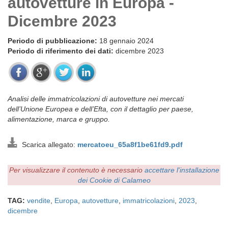
autovetture in Europa -
Dicembre 2023
Periodo di pubblicazione:
18 gennaio 2024
Periodo di riferimento dei dati:
dicembre 2023
Analisi delle immatricolazioni di autovetture nei mercati
dell’Unione Europea e dell’Efta, con il dettaglio per paese,
alimentazione, marca e gruppo.
Scarica allegato:
mercatoeu_65a8f1be61fd9.pdf
Per visualizzare il contenuto è necessario
accettare l'installazione
dei Cookie di Calameo
TAG:
vendite
,
Europa
,
autovetture
,
immatricolazioni
,
2023
,
dicembre