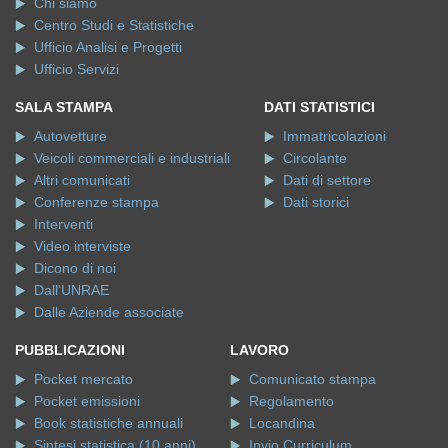
Chi siamo
Centro Studi e Statistiche
Ufficio Analisi e Progetti
Ufficio Servizi
SALA STAMPA
DATI STATISTICI
Autovetture
Immatricolazioni
Veicoli commerciali e industriali
Circolante
Altri comunicati
Dati di settore
Conferenze stampa
Dati storici
Interventi
Video interviste
Dicono di noi
Dall'UNRAE
Dalle Aziende associate
PUBBLICAZIONI
LAVORO
Pocket mercato
Comunicato stampa
Pocket emissioni
Regolamento
Book statistiche annuali
Locandina
Sintesi statistica (10 anni)
Invio Curriculum