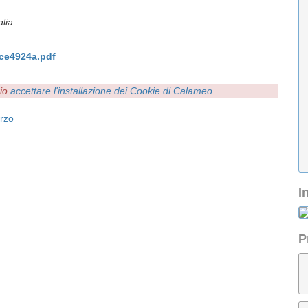
lia.
ce4924a.pdf
rio
accettare l'installazione dei Cookie di Calameo
rzo
I
P