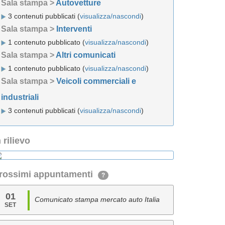
Sala stampa >
Autovetture
3 contenuti pubblicati (
visualizza/nascondi
)
Sala stampa >
Interventi
1 contenuto pubblicato (
visualizza/nascondi
)
Sala stampa >
Altri comunicati
1 contenuto pubblicato (
visualizza/nascondi
)
Sala stampa >
Veicoli commerciali e
industriali
3 contenuti pubblicati (
visualizza/nascondi
)
n rilievo
rossimi appuntamenti
?
01
Comunicato stampa mercato auto Italia
SET