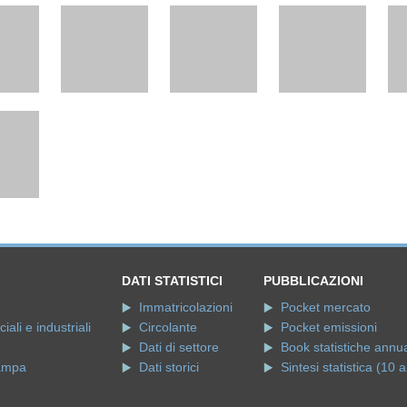
DATI STATISTICI
PUBBLICAZIONI
Immatricolazioni
Pocket mercato
ali e industriali
Circolante
Pocket emissioni
Dati di settore
Book statistiche annua
ampa
Dati storici
Sintesi statistica (10 a