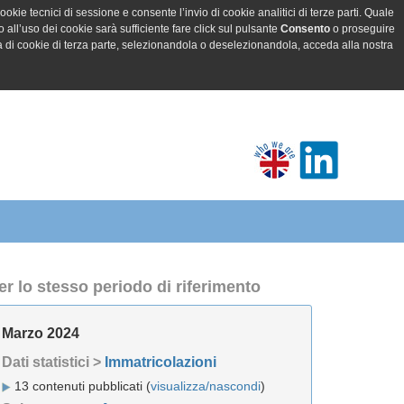
ookie tecnici di sessione e consente l’invio di cookie analitici di terze parti. Quale
all’uso dei cookie sarà sufficiente fare click sul pulsante
Consento
o proseguire
a di cookie di terza parte, selezionandola o deselezionandola, acceda alla nostra
er lo stesso periodo di riferimento
Marzo 2024
Dati statistici >
Immatricolazioni
13 contenuti pubblicati (
visualizza/nascondi
)