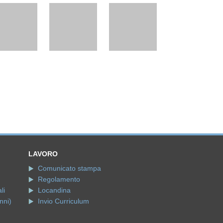
LAVORO
Comunicato stampa
Regolamento
li
Locandina
nni)
Invio Curriculum