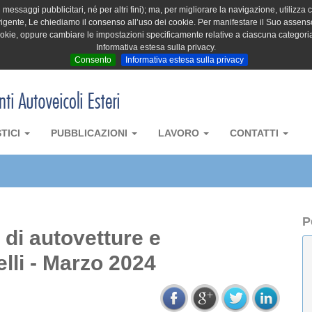
messaggi pubblicitari, né per altri fini); ma, per migliorare la navigazione, utilizza c
igente, Le chiediamo il consenso all’uso dei cookie. Per manifestare il Suo assenso 
cookie, oppure cambiare le impostazioni specificamente relative a ciascuna categori
Informativa estesa sulla privacy.
Consento
Informativa estesa sulla privacy
STICI
PUBBLICAZIONI
LAVORO
CONTATTI
P
a di autovetture e
lli - Marzo 2024