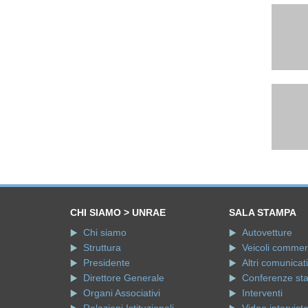
CHI SIAMO > UNRAE
SALA STAMPA
Chi siamo
Autovetture
Struttura
Veicoli commerci
Presidente
Altri comunicati
Direttore Generale
Conferenze st
Organi Associativi
Interventi