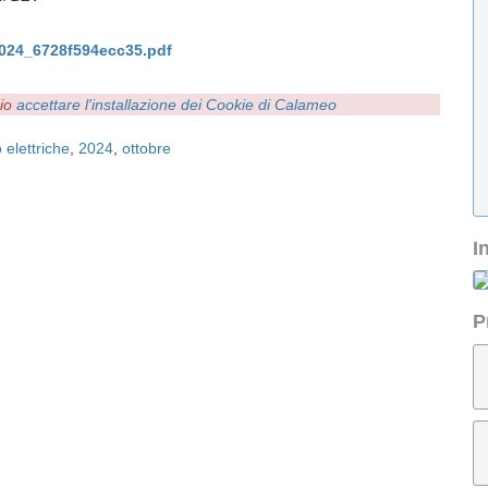
2024_6728f594ecc35.pdf
rio
accettare l'installazione dei Cookie di Calameo
 elettriche
,
2024
,
ottobre
I
P