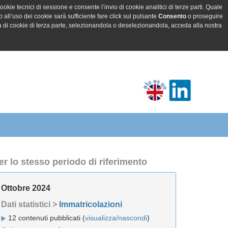
ookie tecnici di sessione e consente l’invio di cookie analitici di terze parti. Quale
all’uso dei cookie sarà sufficiente fare click sul pulsante
Consento
o proseguire
a di cookie di terza parte, selezionandola o deselezionandola, acceda alla nostra
er lo stesso periodo di riferimento
Ottobre 2024
Dati statistici >
Immatricolazioni
12 contenuti pubblicati (
visualizza/nascondi
)