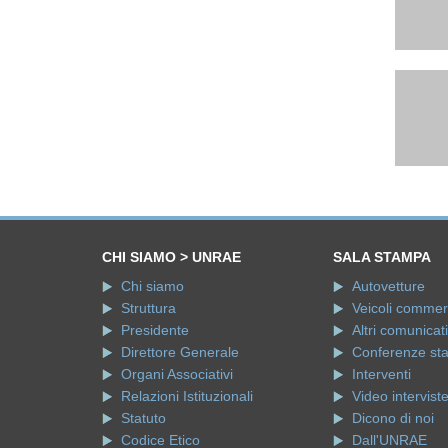
CHI SIAMO > UNRAE
SALA STAMPA
Chi siamo
Autovetture
Struttura
Veicoli commerci
Presidente
Altri comunicati
Direttore Generale
Conferenze st
Organi Associativi
Interventi
Relazioni Istituzionali
Video intervist
Statuto
Dicono di noi
Codice Etico
Dall'UNRAE