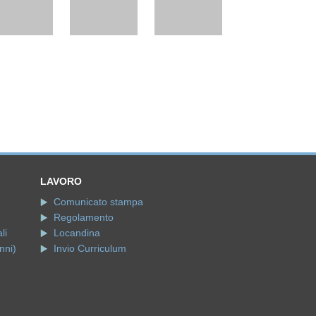
LAVORO
Comunicato stampa
Regolamento
li
Locandina
nni)
Invio Curriculum