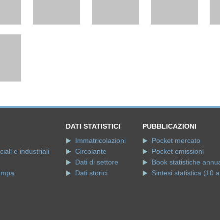
DATI STATISTICI
PUBBLICAZIONI
Immatricolazioni
Pocket mercato
ali e industriali
Circolante
Pocket emissioni
Dati di settore
Book statistiche annua
ampa
Dati storici
Sintesi statistica (10 a
e