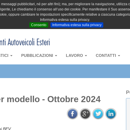
messaggi pubblicitari, né per altri fini); ma, per migliorare la navigazione, utilizza c
igente, Le chiediamo il consenso all’uso dei cookie. Per manifestare il Suo assenso 
cookie, oppure cambiare le impostazioni specificamente relative a ciascuna categori
Informativa estesa sulla privacy.
Consento
Informativa estesa sulla privacy
STICI
PUBBLICAZIONI
LAVORO
CONTATTI
P
r modello - Ottobre 2024
ni BEV