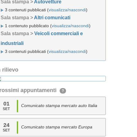
Sala stampa >
Autovetture
3 contenuti pubblicati (
visualizza/nascondi
)
Sala stampa >
Altri comunicati
1 contenuto pubblicato (
visualizza/nascondi
)
Sala stampa >
Veicoli commerciali e
industriali
3 contenuti pubblicati (
visualizza/nascondi
)
n rilievo
rossimi appuntamenti
?
01
Comunicato stampa mercato auto Italia
SET
24
Comunicato stampa mercato Europa
SET