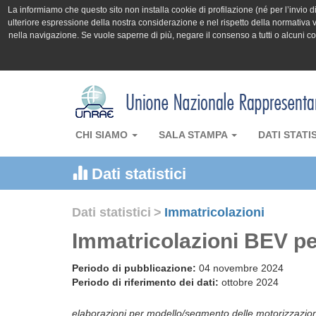
La informiamo che questo sito non installa cookie di profilazione (né per l’invio di 
ulteriore espressione della nostra considerazione e nel rispetto della normativa v
nella navigazione. Se vuole saperne di più, negare il consenso a tutti o alcuni 
CHI SIAMO
SALA STAMPA
DATI STATI
Dati statistici
Dati statistici
>
Immatricolazioni
Immatricolazioni BEV pe
Periodo di pubblicazione:
04 novembre 2024
Periodo di riferimento dei dati:
ottobre 2024
elaborazioni per modello/segmento delle motorizzazio