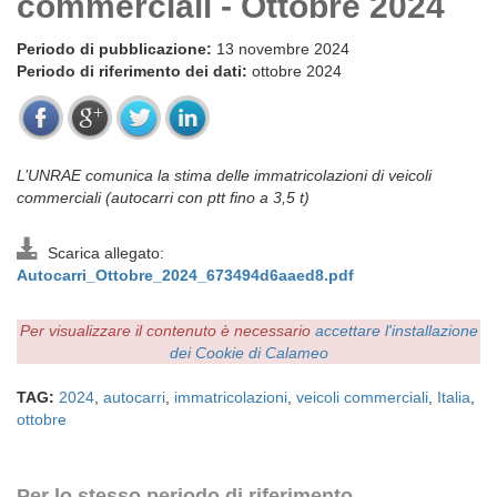
commerciali - Ottobre 2024
Periodo di pubblicazione:
13 novembre 2024
Periodo di riferimento dei dati:
ottobre 2024
L’UNRAE comunica la stima delle immatricolazioni di veicoli
commerciali (autocarri con ptt fino a 3,5 t)
Scarica allegato:
Autocarri_Ottobre_2024_673494d6aaed8.pdf
Per visualizzare il contenuto è necessario
accettare l'installazione
dei Cookie di Calameo
TAG:
2024
,
autocarri
,
immatricolazioni
,
veicoli commerciali
,
Italia
,
ottobre
Per lo stesso periodo di riferimento