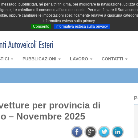
messaggi pubblicitari, né per altri fini); ma, per migliorare la navigazione, utilizza c
igente, Le chiediamo il consenso all’uso dei cookie. Per manifestare il Suo assenso 
cookie, oppure cambiare le impostazioni specificamente relative a ciascuna categori
Informativa estesa sulla privacy.
Consento
Informativa estesa sulla privacy
STICI
PUBBLICAZIONI
LAVORO
CONTATTI
P
vetture per provincia di
rio – Novembre 2025