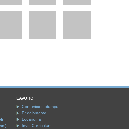
LAVORO
Comunicato stampa
Regolamento
li
Locandina
nni)
Invio Curriculum