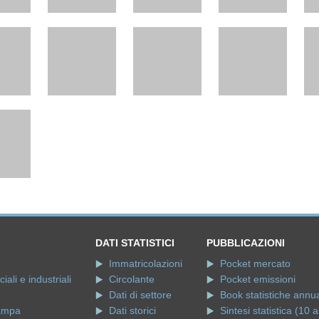
DATI STATISTICI
PUBBLICAZIONI
Immatricolazioni
Pocket mercato
ali e industriali
Circolante
Pocket emissioni
Dati di settore
Book statistiche annua
ampa
Dati storici
Sintesi statistica (10 a