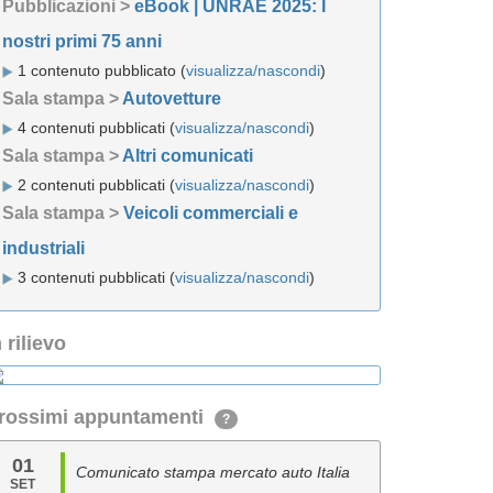
Pubblicazioni >
eBook | UNRAE 2025: I
nostri primi 75 anni
1 contenuto pubblicato (
visualizza/nascondi
)
Sala stampa >
Autovetture
4 contenuti pubblicati (
visualizza/nascondi
)
Sala stampa >
Altri comunicati
2 contenuti pubblicati (
visualizza/nascondi
)
Sala stampa >
Veicoli commerciali e
industriali
3 contenuti pubblicati (
visualizza/nascondi
)
n rilievo
rossimi appuntamenti
?
01
Comunicato stampa mercato auto Italia
SET