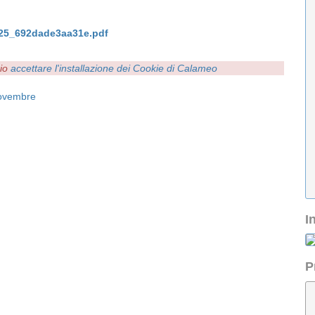
025_692dade3aa31e.pdf
rio
accettare l'installazione dei Cookie di Calameo
ovembre
I
P