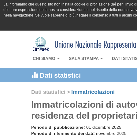
La informiamo che questo sito non installa cookie di profilazione (né per l’invio di 
ulteriore espressione della nostra considerazione e nel rispetto della normativa v
nella navigazione. Se vuole saperne di più, negare il consenso a tutti o alcuni 
CHI SIAMO
SALA STAMPA
DATI STATI
Dati statistici
Dati statistici
>
Immatricolazioni
Immatricolazioni di auto
residenza del proprieta
Periodo di pubblicazione:
01 dicembre 2025
Periodo di riferimento dei dati:
novembre 2025