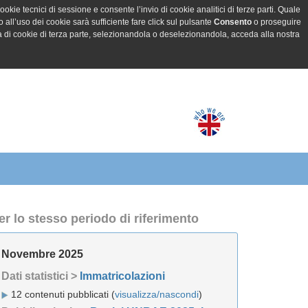
ookie tecnici di sessione e consente l’invio di cookie analitici di terze parti. Quale
all’uso dei cookie sarà sufficiente fare click sul pulsante
Consento
o proseguire
a di cookie di terza parte, selezionandola o deselezionandola, acceda alla nostra
er lo stesso periodo di riferimento
Novembre 2025
Dati statistici >
Immatricolazioni
12 contenuti pubblicati (
visualizza/nascondi
)