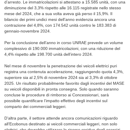
d’arresto. Le immatricolazioni si attestano a 15.585 unità, con una
diminuzione del 3,3% rispetto alle 16.115 registrate nello stesso
mese del 2024, che a sua volta aveva già perso il 15,9%. Il
bilancio dei primi undici mesi dell’anno evidenzia ancora una
contrazione del 4,8%, con 174.542 unità contro le 183.383 di
gennaio-novembre 2024.
Per la conclusione dell’anno in corso UNRAE prevede un volume
complessivo di 190.000 immatricolazioni, con una riduzione del
4,4% rispetto alle 198.700 unità dell’intero 2024.
Nel mese di novembre la penetrazione dei veicoli elettrici puri
registra una contenuta accelerazione, raggiungendo quota 4,3%,
superiore sia al 2,5% di novembre 2024 sia al 3,3% di ottobre
2025. Un risultato probabilmente favorito dagli incentivi del MASE
su veicoli disponibili in pronta consegna. Solo quando saranno
concluse le procedure di rimborso ai Concessionari, sarà
possibile quantificare l’impatto effettivo degli incentivi sul
comparto dei commerciali leggeri.
D’altra parte, il settore attende ancora comunicazioni riguardo
all’Ecobonus destinato ai veicoli commerciali leggeri, non solo
elettrici, che dovrebbe utilizzare le risorse residue degli esercizi