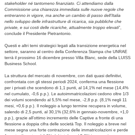
stakeholder né tantomeno finanziato. Ci attendiamo dalla
Commissione una chiarezza immediata sulle nuove regole che
entreranno in vigore, ma anche un cambio di passo dell’Italia
nello sviluppo delle infrastrutture di ricarica, sia pubbliche che
private, e sui costi delle ricariche, attualmente troppo elevati
”,
conclude il Presidente Pietrantonio.
Questi e altri temi strategici legati alla transizione energetica nel
settore, saranno al centro della Conferenza Stampa che UNRAE
terrà il prossimo 16 dicembre presso Villa Blanc, sede della LUISS
Business School.
La struttura del mercato di novembre, con dati quasi definitivi,
confrontata con gli stessi periodi 2024, conferma una flessione
per i privati che scendono di 1,1 punti, al 14,1% nel mese (14,4%
nel cumulato, -0,6 p.p.). Le autoimmatricolazioni cedono oltre 1/3
dei volumi scendendo al 5,5% nel mese, -2,8 p.p. (8,1% negli 11
mesi, +0,6 p.p.). Il noleggio a lungo termine recupera in volume,
salendo di 2,5 punti, al 30,1% (32,6% in gennaio-novembre, +1,0
p.p.), grazie all’ottimo incremento delle Captive a fronte di una
flessione a doppia cifra delle società Top. Il noleggio a breve nel
mese segna una forte contrazione delle immatricolazioni e perde