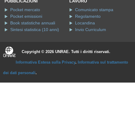
PUBBLICAZIONI
LAVORO
Pocket mercato
Comunicato stampa
Pocket emissioni
Regolamento
Book statistiche annuali
Locandina
Sintesi statistica (10 anni)
Invio Curriculum
Copyright © 2026 UNRAE. Tutti i diritti riservati.
Informativa Estesa sulla Privacy
.
Informativa sul trattamento
dei dati personali
.