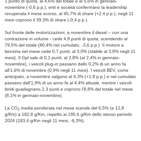
1 punto di quota, al 4,6% del totale e al 5,6% in gennaio-
novembre (-0,6 p.p.); enti e società confermano la leadership
recuperata il mese scorso, al 45,7% di share (+2,4 p.p.); negli 11
mesi coprono il 39,3% di share (-0,4 p.p.).
Sul fronte delle motorizzazioni, a novembre il diesel – con una
contrazione in volume - cede 4,8 punti di quota, scendendo al
79,5% del totale (80,4% nel cumulato, -3,6 p.p.). Il motore a
benzina nel mese cede 0,7 punti, al 3,0% (stabile al 3,8% negli 11
mesi). Il Gpl sale di 0,1 punti, al 2,8% (al 2,4% in gennaio-
novembre), i veicoli plug-in passano dallo 0,2% di un anno fa
all’1,6% di novembre (0,9% negli 11 mesi). I veicoli BEV, come
anticipato, a novembre salgono al 4,3% (+1,8 p.p.) e nel cumulato
passano dall’1,9% di un anno fa al 4,4% attuale, mentre i veicoli
ibridi guadagnano 2,3 punti e coprono l’8,8% del totale nel mese
(8,1% in gennaio-novembre).
La CO
media ponderata nel mese scende del 6,5% (e 12,8
2
g/Km) a 182,8 g/Km, rispetto ai 195,6 g/Km dello stesso periodo
2024 (183,4 g/Km negli 11 mesi, -6,3%).