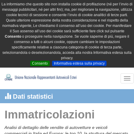
La informiamo che questo sito non installa cookie di profilazione (né per l’invio di
messaggi pubblicitari, né per altri fini); ma, per migliorare la navigazione, utilizza
cookie tecnici di sessione e consente l’invio di cookie analitici di terze parti.
Quale ulteriore espressione della nostra considerazione e nel rispetto della
normativa vigente, Le chiediamo il consenso all’uso dei cookie. Per manifestare
il Suo assenso all’uso dei cookie sarà sufficiente fare click sul pulsante
Consento
o proseguire nella navigazione. Se vuole saperne di più, negare il
consenso a tutti o alcuni cookie, oppure cambiare le impostazioni
specificamente relative a ciascuna categoria di cookie di terza parte,
selezionandola o deselezionandola, acceda alla nostra Informativa estesa sulla
privacy.
Consento
Informativa estesa sulla privacy
Tog
nav
Dati statistici
Immatricolazioni
Analisi di dettaglio delle vendite di autovetture e veicoli
commerciali in Italia ed Europa: le top 10, la struttura del mercato,