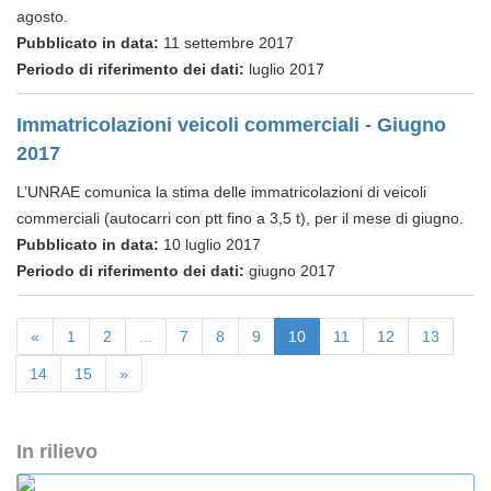
agosto.
Pubblicato in data:
11 settembre 2017
Periodo di riferimento dei dati:
luglio 2017
Immatricolazioni veicoli commerciali - Giugno
2017
L’UNRAE comunica la stima delle immatricolazioni di veicoli
commerciali (autocarri con ptt fino a 3,5 t), per il mese di giugno.
Pubblicato in data:
10 luglio 2017
Periodo di riferimento dei dati:
giugno 2017
«
1
2
...
7
8
9
10
11
12
13
14
15
»
In rilievo