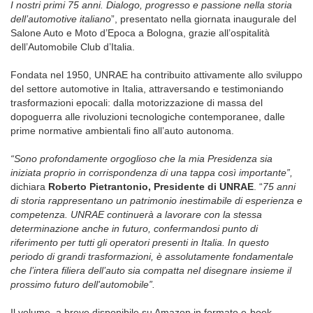
I nostri primi 75 anni. Dialogo, progresso e passione nella storia
dell’automotive italiano
”, presentato nella giornata inaugurale del
Salone Auto e Moto d’Epoca a Bologna, grazie all’ospitalità
dell’Automobile Club d’Italia.
Fondata nel 1950, UNRAE ha contribuito attivamente allo sviluppo
del settore automotive in Italia, attraversando e testimoniando
trasformazioni epocali: dalla motorizzazione di massa del
dopoguerra alle rivoluzioni tecnologiche contemporanee, dalle
prime normative ambientali fino all’auto autonoma.
“Sono profondamente orgoglioso che la mia Presidenza sia
iniziata proprio in corrispondenza di una tappa così importante”,
dichiara
Roberto Pietrantonio, Presidente di UNRAE
. “
75 anni
di storia rappresentano un patrimonio inestimabile di esperienza e
competenza. UNRAE continuerà a lavorare con la stessa
determinazione anche in futuro, confermandosi punto di
riferimento per tutti gli operatori presenti in Italia. In questo
periodo di grandi trasformazioni, è assolutamente fondamentale
che l’intera filiera dell’auto sia compatta nel disegnare insieme il
prossimo futuro dell'automobile”.
Il volume, a breve disponibile su Amazon in formato e-book,