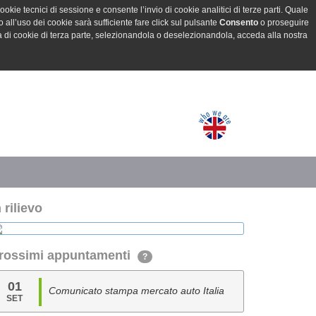
ookie tecnici di sessione e consente l’invio di cookie analitici di terze parti. Quale
all’uso dei cookie sarà sufficiente fare click sul pulsante
Consento
o proseguire
a di cookie di terza parte, selezionandola o deselezionandola, acceda alla nostra
n rilievo
rossimi appuntamenti
?
01
Comunicato stampa mercato auto Italia
SET