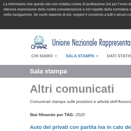
La informiamo che questo sito non installa cookie di profilazione (né per l’invio di 
ulteriore espressione della nostra considerazione e nel rispetto della normativa v
nella navigazione. Se vuole saperne di più, negare il consenso a tutti o alcuni 
CHI SIAMO
SALA STAMPA
DATI STATI
Sala stampa
Altri comunicati
Comunicati stampa sulle posizioni e attività dell’Associ
Stai filtrando per TAG:
2020
Auto dei privati con partita Iva in calo d