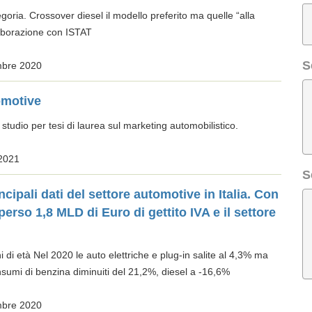
goria. Crossover diesel il modello preferito ma quelle “alla
laborazione con ISTAT
S
mbre 2020
omotive
studio per tesi di laurea sul marketing automobilistico.
 2021
S
ipali dati del settore automotive in Italia. Con
 perso 1,8 MLD di Euro di gettito IVA e il settore
ni di età Nel 2020 le auto elettriche e plug-in salite al 4,3% ma
onsumi di benzina diminuiti del 21,2%, diesel a -16,6%
mbre 2020