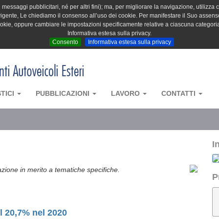
messaggi pubblicitari, né per altri fini); ma, per migliorare la navigazione, utilizza c
igente, Le chiediamo il consenso all’uso dei cookie. Per manifestare il Suo assenso 
cookie, oppure cambiare le impostazioni specificamente relative a ciascuna categori
Informativa estesa sulla privacy.
Consento
Informativa estesa sulla privacy
STICI
PUBBLICAZIONI
LAVORO
CONTATTI
I
azione in merito a tematiche specifiche.
P
el 20,7% nel 2020