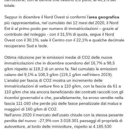
totale.
Seppur in dicembre il Nord Ovest si confermi l’
area geografica
più rappresentativa, nel cumulato dei 12 mesi del 2020, il Nord
Est è al primo posto per numero di immatricolazioni – grazie al
contributo del noleggio - con il 31,5% di quota, segue il Nord
Ovest con il 30,1%, sale il Centro con il 22,1% e qualche decimale
recuperano Sud e Isole.
Ottima riduzione per le emissioni medie di CO2 delle nuove
immatricolazioni che in dicembre scendono del 16,7% a 98,5
g/km rispetto ai 118,2 di un anno fa. Nel cumulato le emissioni
calano del 9,1% a 108,3 g/km (119,1 g/km nell’intero 2019).
L’analisi per fascia di CO2 mostra un incremento delle
immatricolazioni di vetture fino a 110 g/km, con la fascia da 61 a
110 g/km che sta ancora beneficiando dei contratti raccolti con gli
incentivi governativi e che, parallelamente, ha eroso vendite nella
fascia 111-160 che perde più delle fasce penalizzate dal malus e
maggiori di 160 g/km di CO2.
Nell’anno 2020 il mercato dell’usato chiude con la stessa pesante
perdita del nuovo: -27,9% con 3.018.301 passaggi di proprietà di
autovetture, al lordo delle minivolture, rispetto ai 4.185.530