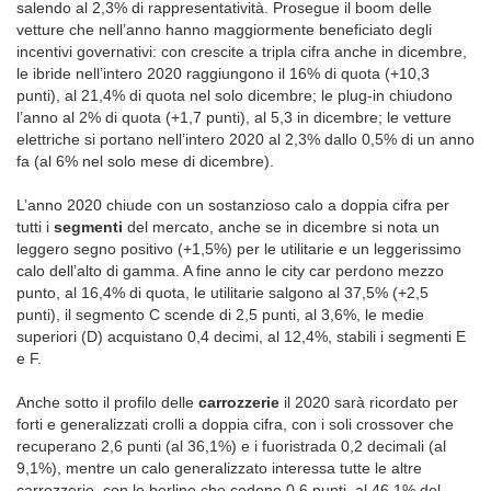
salendo al 2,3% di rappresentatività. Prosegue il boom delle
vetture che nell’anno hanno maggiormente beneficiato degli
incentivi governativi: con crescite a tripla cifra anche in dicembre,
le ibride nell’intero 2020 raggiungono il 16% di quota (+10,3
punti), al 21,4% di quota nel solo dicembre; le plug-in chiudono
l’anno al 2% di quota (+1,7 punti), al 5,3 in dicembre; le vetture
elettriche si portano nell’intero 2020 al 2,3% dallo 0,5% di un anno
fa (al 6% nel solo mese di dicembre).
L’anno 2020 chiude con un sostanzioso calo a doppia cifra per
tutti i
segmenti
del mercato, anche se in dicembre si nota un
leggero segno positivo (+1,5%) per le utilitarie e un leggerissimo
calo dell’alto di gamma. A fine anno le city car perdono mezzo
punto, al 16,4% di quota, le utilitarie salgono al 37,5% (+2,5
punti), il segmento C scende di 2,5 punti, al 3,6%, le medie
superiori (D) acquistano 0,4 decimi, al 12,4%, stabili i segmenti E
e F.
Anche sotto il profilo delle
carrozzerie
il 2020 sarà ricordato per
forti e generalizzati crolli a doppia cifra, con i soli crossover che
recuperano 2,6 punti (al 36,1%) e i fuoristrada 0,2 decimali (al
9,1%), mentre un calo generalizzato interessa tutte le altre
carrozzerie, con le berline che cedono 0,6 punti, al 46,1% del