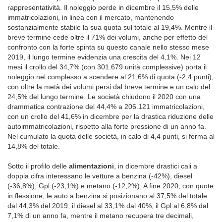
rappresentatività. Il noleggio perde in dicembre il 15,5% delle
immatricolazioni, in linea con il mercato, mantenendo
sostanzialmente stabile la sua quota sul totale al 19,4%. Mentre il
breve termine cede oltre il 71% dei volumi, anche per effetto del
confronto con la forte spinta su questo canale nello stesso mese
2019, il lungo termine evidenzia una crescita del 4,1%. Nei 12
mesi il crollo del 34,7% (con 301.679 unità complessive) porta il
noleggio nel complesso a scendere al 21,6% di quota (-2,4 punti),
con oltre la metà dei volumi persi dal breve termine e un calo del
24,5% del lungo termine. Le società chiudono il 2020 con una
drammatica contrazione del 44,4% a 206.121 immatricolazioni,
con un crollo del 41,6% in dicembre per la drastica riduzione delle
autoimmatricolazioni, rispetto alla forte pressione di un anno fa.
Nel cumulato la quota delle società, in calo di 4,4 punti, si ferma al
14,8% del totale.
Sotto il profilo delle
alimentazioni
, in dicembre drastici cali a
doppia cifra interessano le vetture a benzina (-42%), diesel
(-36,8%), Gpl (-23,1%) e metano (-12,2%). A fine 2020, con quote
in flessione, le auto a benzina si posizionano al 37,5% del totale
dal 44,3% del 2019, il diesel al 33,1% dal 40%, il Gpl al 6,8% dal
7,1% di un anno fa, mentre il metano recupera tre decimali,