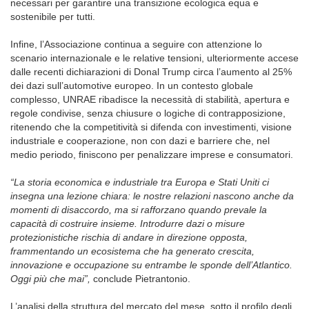
necessari per garantire una transizione ecologica equa e
sostenibile per tutti.
Infine, l’Associazione continua a seguire con attenzione lo
scenario internazionale e le relative tensioni, ulteriormente accese
dalle recenti dichiarazioni di Donal Trump circa l’aumento al 25%
dei dazi sull’automotive europeo.
In un contesto globale
complesso, UNRAE ribadisce la necessità di stabilità, apertura e
regole condivise, senza chiusure o logiche di contrapposizione,
ritenendo che la competitività si difenda con investimenti, visione
industriale e cooperazione, non con dazi e barriere che, nel
medio periodo, finiscono per penalizzare imprese e consumatori.
“La storia economica e industriale tra Europa e Stati Uniti ci
insegna una lezione chiara: le nostre relazioni nascono anche da
momenti di disaccordo, ma si rafforzano quando prevale la
capacità di costruire insieme. Introdurre dazi o misure
protezionistiche rischia di andare in direzione opposta,
frammentando un ecosistema che ha generato crescita,
innovazione e occupazione su entrambe le sponde dell’Atlantico.
Oggi più che mai”,
conclude Pietrantonio.
L’analisi della struttura del mercato del mese, sotto il profilo degli