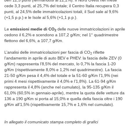
ben 12,5 punti (fermandosi al 22,2%). Il Nord Ovest nel mese
cede 3,3 punti, al 25,7% del totale; il Centro Italia recupera 0,3
punti, al 24,5% delle immatricolazioni totali, il Sud sale al 9,6%
(+1,5 p.p.) e le Isole al 5,6% (+1,1 p.p.).
Le
emissioni medie di CO
delle nuove immatricolazioni in aprile
2
cedono il 6,2% e scendono a 107,2 g/Km; nel 1° quadrimestre
flettono del 6,6%, a 107,7 g/Km.
L’analisi delle immatricolazioni per fascia di CO
riflette
2
l’andamento in aprile di auto BEV e PHEV: la fascia delle ZEV (0
g/Km) rappresenta l’8,5% del mercato, lo 0,7% la fascia 1-20
g/Km (rispettivamente 8,0% e 1,2% nel quadrimestre). La fascia
21-50 g/Km pesa il 4,4% del totale e la 51-60 g/Km l’1,9% (nei
primi 4 mesi rispettivamente il 4,0% e l’1,8%). La 61-94 g/Km
rappresenta il 4,8% (anche nel cumulato), la 95-135 g/Km il
61,0% (60,5% in gennaio-aprile), mentre la quota delle vetture da
136 a 190 g/Km si porta al 15,0% e quella della fascia oltre i 190
g/Km all’1,5% (rispettivamente 15,7% e 1,6% nel cumulato).
In allegato il comunicato stampa completo di grafici