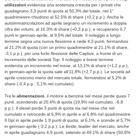
utilizzatori
evidenzia una sostenuta crescita per i privati che
guadagnano 3,3 punti di quota al 50,3% del totale; nel 1°
quadrimestre chiudono al 52,5% di share (+0,2 p.p.). Anche le
autoimmatricolazioni ad aprile segnano un incremento a doppia
cifra dei volumi, al 10,3% di share (+0,3 p.p.), e recuperano 0,7
punti in gennaio-aprile, al 9,5% del totale. Il noleggio a lungo
termine segna una nuova flessione e cede 4,3 punti, fermandosi
al 21,2% di quota (con un primo quadrimestre al 21,1% di share,
-3,1 p.p.), per una forte flessione delle Captive, a fronte di un
incremento delle società Top. Il noleggio a breve termine
evidenzia un incremento nel mese, al 13,1% di share (+1,2 p.p.);
in gennaio-aprile la quota sale all’11,8% (+2,7 p.p.). Le società ad
aprile crescono meno del mercato totale, fermandosi al 5,2% di
share (-0,4 p.p., 5,1% nel cumulato).
Tra le
alimentazioni
, il motore a benzina nel mese perde quasi 7
punti, scendendo al 20,4% di quota (19,9% nel cumulato, -6,8
p.p.). Il diesel perde 3 punti di quota sia nel mese che nel
cumulato e retrocede al 6,9% in aprile e al 6,8% nel quadrimestre.
Il Gpl in aprile perde 1,9 punti di quota, al 6,1%, e scende al 5,7%
in gennaio-aprile (-3,2 p.p.). Le ibride, leader del mercato, anche
in aprile guadagnano 4,9 punti, salendo al 49,1% di share (50,8%