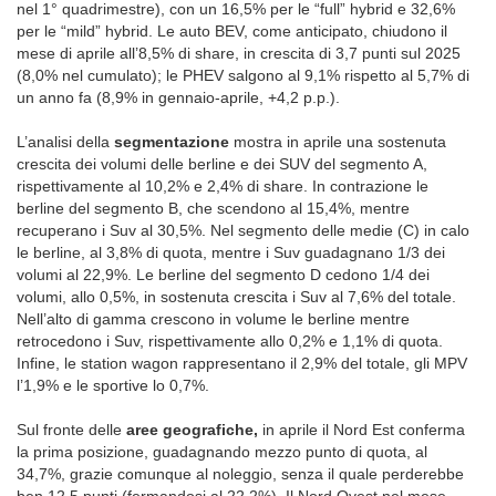
nel 1° quadrimestre), con un 16,5% per le “full” hybrid e 32,6%
per le “mild” hybrid. Le auto BEV, come anticipato, chiudono il
mese di aprile all’8,5% di share, in crescita di 3,7 punti sul 2025
(8,0% nel cumulato); le PHEV salgono al 9,1% rispetto al 5,7% di
un anno fa (8,9% in gennaio-aprile, +4,2 p.p.).
L’analisi della
segmentazione
mostra in aprile una sostenuta
crescita dei volumi delle berline e dei SUV del segmento A,
rispettivamente al 10,2% e 2,4% di share. In contrazione le
berline del segmento B, che scendono al 15,4%, mentre
recuperano i Suv al 30,5%. Nel segmento delle medie (C) in calo
le berline, al 3,8% di quota, mentre i Suv guadagnano 1/3 dei
volumi al 22,9%. Le berline del segmento D cedono 1/4 dei
volumi, allo 0,5%, in sostenuta crescita i Suv al 7,6% del totale.
Nell’alto di gamma crescono in volume le berline mentre
retrocedono i Suv, rispettivamente allo 0,2% e 1,1% di quota.
Infine, le station wagon rappresentano il 2,9% del totale, gli MPV
l’1,9% e le sportive lo 0,7%.
Sul fronte delle
aree geografiche,
in aprile il Nord Est conferma
la prima posizione, guadagnando mezzo punto di quota, al
34,7%, grazie comunque al noleggio, senza il quale perderebbe