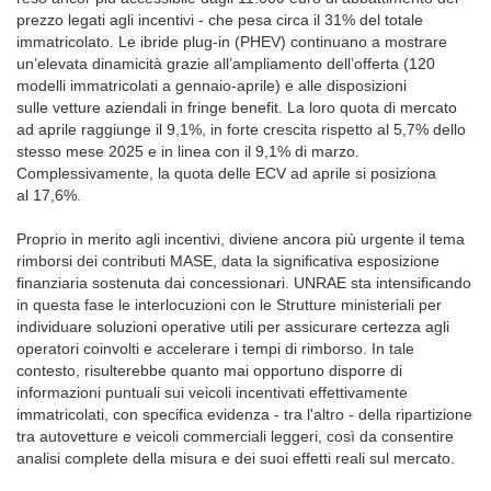
prezzo legati agli incentivi - che pesa circa il 31% del totale
immatricolato. Le ibride plug-in (PHEV) continuano a mostrare
un’elevata dinamicità grazie all’ampliamento dell’offerta (120
modelli immatricolati a gennaio-aprile) e alle disposizioni
sulle vetture aziendali in fringe benefit. La loro quota di mercato
ad aprile raggiunge il 9,1%, in forte crescita rispetto al 5,7% dello
stesso mese 2025 e in linea con il 9,1% di marzo.
Complessivamente, la quota delle ECV ad aprile si posiziona
al 17,6%.
Proprio in merito agli incentivi, diviene ancora più urgente il tema
rimborsi dei contributi MASE, data la significativa esposizione
finanziaria sostenuta dai concessionari. UNRAE sta intensificando
in questa fase le interlocuzioni con le Strutture ministeriali per
individuare soluzioni operative utili per assicurare certezza agli
operatori coinvolti e accelerare i tempi di rimborso. In tale
contesto, risulterebbe quanto mai opportuno disporre di
informazioni puntuali sui veicoli incentivati effettivamente
immatricolati, con specifica evidenza - tra l'altro - della ripartizione
tra autovetture e veicoli commerciali leggeri, così da consentire
analisi complete della misura e dei suoi effetti reali sul mercato.