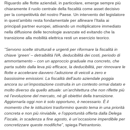
Riguardo alle flotte aziendali, in particolare, emerge sempre più
chiaramente il ruolo centrale della fiscalità come asset decisivo
per la competitività del nostro Paese. Un intervento del legislatore
in quest’ambito resta fondamentale per allineare l’Italia ai
principali partner europei, attivando un moltiplicatore immediato
nella diffusione delle tecnologie avanzate ed evitando che la
transizione alla mobilità elettrica resti un esercizio teorico.
“Servono scelte strutturali e urgenti per riformare la fiscalità in
chiave ‘green’ – detraibilità IVA, deducibilità dei costi, periodo di
ammortamento – con un approccio graduale ma concreto, che
parta subito dalla leva più efficace, la deducibilità, per rinnovare le
flotte e accelerare davvero l’adozione di veicoli a zero e
bassissime emissioni. La fiscalità dell’auto aziendale poggia
ancora su un’impostazione costruita in un contesto ormai datato e
molto diverso da quello attuale: un’architettura che non riflette più
né l’evoluzione del mercato, né gli obiettivi della transizione.
Aggiornarla oggi non è solo opportuno, è necessario. È il
momento che le istituzioni trasformino questo tema in una priorità
concreta e non più rinviabile, e l’opportunità offerta dalla Delega
Fiscale, in scadenza a fine agosto, è un’occasione imperdibile per
concretizzare queste modifiche
”
, spiega Pietrantonio.