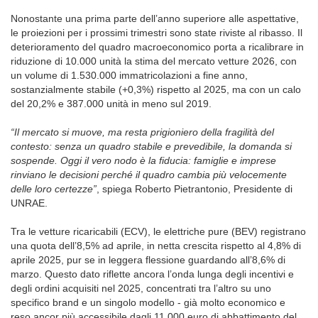
Nonostante una prima parte dell’anno superiore alle aspettative,
le proiezioni per i prossimi trimestri sono state riviste al ribasso. Il
deterioramento del quadro macroeconomico porta a ricalibrare in
riduzione di 10.000 unità la stima del mercato vetture 2026, con
un volume di 1.530.000 immatricolazioni a fine anno,
sostanzialmente stabile (+0,3%) rispetto al 2025, ma con un calo
del 20,2% e 387.000 unità in meno sul 2019.
“Il mercato si muove, ma resta prigioniero della fragilità del
contesto: senza un quadro stabile e prevedibile, la domanda si
sospende. Oggi il vero nodo
è la fiducia: famiglie e imprese
rinviano le decisioni perché il quadro cambia più velocemente
delle loro certezze”
,
spiega Roberto Pietrantonio, Presidente di
UNRAE.
Tra le vetture ricaricabili (ECV), le elettriche pure (BEV) registrano
una quota dell’8,5% ad aprile, in netta crescita rispetto al 4,8% di
aprile 2025, pur se in leggera flessione guardando all’8,6% di
marzo. Questo dato riflette ancora l’onda lunga degli incentivi e
degli ordini acquisiti nel 2025, concentrati tra l’altro su uno
specifico brand e un singolo modello - già molto economico e
reso ancor più accessibile dagli 11.000 euro di abbattimento del