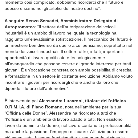
momento così complicato, dobbiamo ricordarci che il futuro è
adesso e siamo noi gli artefici del nostro destino”.
A seguire Renzo Servadei, Amministratore Delegato di
Autopromotec
: “Il settore dell’autoriparazione dei veicoli
industriali è un ambito di lavoro nel quale la tecnologia ha
raggiunto un'elevatissima sofisticazione. Il meccanico del futuro è
un mestiere ben diverso da quello a cui pensiamo, soprattutto nel
mondo dei veicoli industriali. Il settore offre, infatti, importanti
opportunità di lavoro qualificato e tecnologicamente
all’avanguardia che possono essere di grande interesse per tanti
giovani. È un’occasione concreta con ampie possibilità di crescita
e formazione in un settore in costante evoluzione. Abbiamo voluto
incontrare i giovani per ricordargli che è anche da loro che
dipende il futuro dell'automotive”.
È intervenuta poi
Alessandra Lucaroni, titolare dell’officina
O.R.M.I.A. di Fiano Romano,
nota nell’ambiente per la sua
“Officina delle Donne”. Alessandra ha ricordato a tutti che
“l’officina è un ambiente di lavoro adatto a tutti. Non esistono
lavori da uomini o da donne, nel lavoro contano la professionalità
ma anche la passione, l’impegno e il cuore. All’inizio può essere
più complicato, bisogna farsi rispettare, ma quando si vince lo