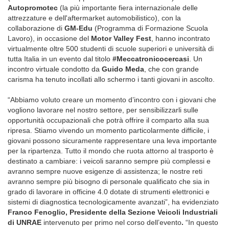
Autopromotec
(la più importante fiera internazionale delle
attrezzature e dell'aftermarket automobilistico), con la
collaborazione di
GM-Edu
(Programma di Formazione Scuola
Lavoro), in occasione del
Motor Valley Fest
, hanno incontrato
virtualmente oltre 500 studenti di scuole superiori e università di
tutta Italia in un evento dal titolo
#Meccatronicocercasi
. Un
incontro virtuale condotto da
Guido Meda
, che con grande
carisma ha tenuto incollati allo schermo i tanti giovani in ascolto.
“Abbiamo voluto creare un momento d’incontro con i giovani che
vogliono lavorare nel nostro settore, per sensibilizzarli sulle
opportunità occupazionali che potrà offrire il comparto alla sua
ripresa. Stiamo vivendo un momento particolarmente difficile, i
giovani possono sicuramente rappresentare una leva importante
per la ripartenza. Tutto il mondo che ruota attorno al trasporto è
destinato a cambiare: i veicoli saranno sempre più complessi e
avranno sempre nuove esigenze di assistenza; le nostre reti
avranno sempre più bisogno di personale qualificato che sia in
grado di lavorare in officine 4.0 dotate di strumenti elettronici e
sistemi di diagnostica tecnologicamente avanzati”, ha evidenziato
Franco Fenoglio, Presidente della Sezione Veicoli Industriali
di UNRAE
intervenuto per primo nel corso dell’evento
.
“In questo