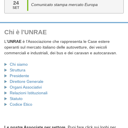
24
Comunicato stampa mercato Europa
SET
Chi è l'UNRAE
L'
UNRAE
è l'Associazione che rappresenta le Case estere
operanti sul mercato italiano delle autovetture, dei veicoli
commerciali e industriali, dei bus e dei caravan e autocaravan.
Chi siamo
Struttura
Presidente
Direttore Generale
Organi Associativi
Relazioni Istituzionali
Statuto
Codice Etico
Le nostre Associate per settore.
Puoi fare click sui loghi per