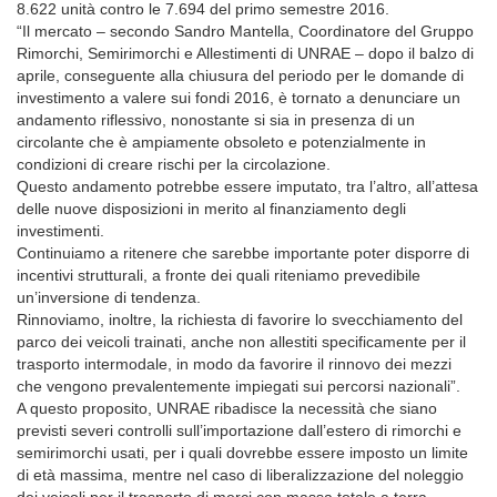
8.622 unità contro le 7.694 del primo semestre 2016.
“Il mercato – secondo Sandro Mantella, Coordinatore del Gruppo
Rimorchi, Semirimorchi e Allestimenti di UNRAE – dopo il balzo di
aprile, conseguente alla chiusura del periodo per le domande di
investimento a valere sui fondi 2016, è tornato a denunciare un
andamento riflessivo, nonostante si sia in presenza di un
circolante che è ampiamente obsoleto e potenzialmente in
condizioni di creare rischi per la circolazione.
Questo andamento potrebbe essere imputato, tra l’altro, all’attesa
delle nuove disposizioni in merito al finanziamento degli
investimenti.
Continuiamo a ritenere che sarebbe importante poter disporre di
incentivi strutturali, a fronte dei quali riteniamo prevedibile
un’inversione di tendenza.
Rinnoviamo, inoltre, la richiesta di favorire lo svecchiamento del
parco dei veicoli trainati, anche non allestiti specificamente per il
trasporto intermodale, in modo da favorire il rinnovo dei mezzi
che vengono prevalentemente impiegati sui percorsi nazionali”.
A questo proposito, UNRAE ribadisce la necessità che siano
previsti severi controlli sull’importazione dall’estero di rimorchi e
semirimorchi usati, per i quali dovrebbe essere imposto un limite
di età massima, mentre nel caso di liberalizzazione del noleggio