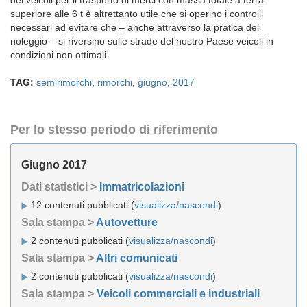
dei veicoli per il trasporto di merci con massa totale a terra
superiore alle 6 t è altrettanto utile che si operino i controlli
necessari ad evitare che – anche attraverso la pratica del
noleggio – si riversino sulle strade del nostro Paese veicoli in
condizioni non ottimali.
TAG:
semirimorchi
,
rimorchi
,
giugno
,
2017
Per lo stesso periodo di riferimento
Giugno 2017
Dati statistici >
Immatricolazioni
12 contenuti pubblicati (
visualizza/nascondi
)
Sala stampa >
Autovetture
2 contenuti pubblicati (
visualizza/nascondi
)
Sala stampa >
Altri comunicati
2 contenuti pubblicati (
visualizza/nascondi
)
Sala stampa >
Veicoli commerciali e industriali