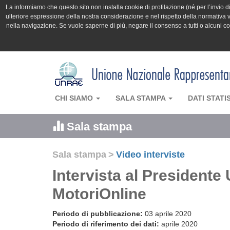
La informiamo che questo sito non installa cookie di profilazione (né per l’invio di 
ulteriore espressione della nostra considerazione e nel rispetto della normativa v
nella navigazione. Se vuole saperne di più, negare il consenso a tutti o alcuni 
CHI SIAMO
SALA STAMPA
DATI STATI
Sala stampa
Sala stampa
>
Video interviste
Intervista al President
MotoriOnline
Periodo di pubblicazione:
03 aprile 2020
Periodo di riferimento dei dati:
aprile 2020