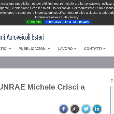
messaggi pubblicitari, né per altri fini); ma, per migliorare la navigazione, utilizza c
igente, Le chiediamo il consenso all’uso dei cookie. Per manifestare il Suo assenso 
cookie, oppure cambiare le impostazioni specificamente relative a ciascuna categori
Informativa estesa sulla privacy.
Consento
Informativa estesa sulla privacy
STICI
PUBBLICAZIONI
LAVORO
CONTATTI
P
e UNRAE Michele Crisci a