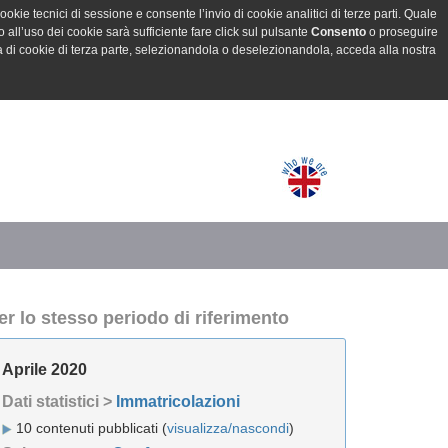
ookie tecnici di sessione e consente l’invio di cookie analitici di terze parti. Quale
all’uso dei cookie sarà sufficiente fare click sul pulsante
Consento
o proseguire
a di cookie di terza parte, selezionandola o deselezionandola, acceda alla nostra
er lo stesso periodo di riferimento
Aprile 2020
Dati statistici >
Immatricolazioni
10 contenuti pubblicati (
visualizza/nascondi
)