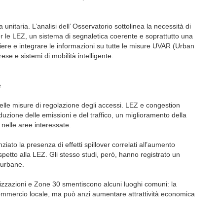
a unitaria. L’analisi dell’ Osservatorio sottolinea la necessità di
er le LEZ, un sistema di segnaletica coerente e soprattutto una
liere e integrare le informazioni su tutte le misure UVAR (Urban
ese e sistemi di mobilità intelligente.
e
a delle misure di regolazione degli accessi. LEZ e congestion
uzione delle emissioni e del traffico, un miglioramento della
 nelle aree interessate.
iato la presenza di effetti spillover correlati all’aumento
ispetto alla LEZ. Gli stesso studi, però, hanno registrato un
 urbane.
izzazioni e Zone 30 smentiscono alcuni luoghi comuni: la
l commercio locale, ma può anzi aumentare attrattività economica