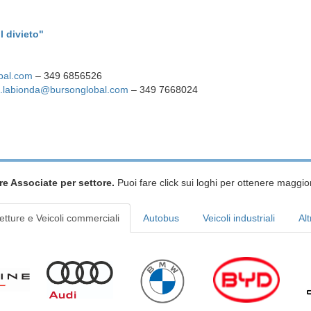
il divieto"
bal.com
– 349 6856526
o.labionda@bursonglobal.com
– 349 7668024
re Associate per settore.
Puoi fare click sui loghi per ottenere maggior
etture e Veicoli commerciali
Autobus
Veicoli industriali
Alt