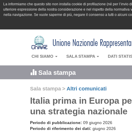
La informiamo che questo sito non installa cookie di profilazione (né per l’invio di 
ulteriore espressione della nostra considerazione e nel rispetto della normativa v
nella navigazione. Se vuole saperne di più, negare il consenso a tutti o alcuni 
CHI SIAMO
SALA STAMPA
DATI STATI
Sala stampa
Sala stampa
>
Altri comunicati
Italia prima in Europa 
una strategia nazionale
Periodo di pubblicazione:
09 giugno 2026
Periodo di riferimento dei dati:
giugno 2026