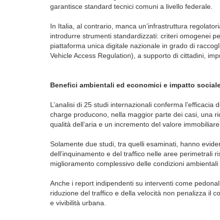
garantisce standard tecnici comuni a livello federale.
In Italia, al contrario, manca un’infrastruttura regolatori
introdurre strumenti standardizzati: criteri omogenei p
piattaforma unica digitale nazionale in grado di raccog
Vehicle Access Regulation), a supporto di cittadini, impr
Benefici ambientali ed economici e impatto social
L’analisi di 25 studi internazionali conferma l’efficaci
charge producono, nella maggior parte dei casi, una rid
qualità dell’aria e un incremento del valore immobiliare
Solamente due studi, tra quelli esaminati, hanno evidenz
dell’inquinamento e del traffico nelle aree perimetrali r
miglioramento complessivo delle condizioni ambientali
Anche i report indipendenti su interventi come pedonal
riduzione del traffico e della velocità non penalizza i
e vivibilità urbana.