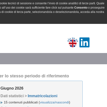
ookie tecnici di sessione e consente l’invio di cookie analitici di terze parti. Quale
all’uso dei cookie sarà sufficiente fare click sul pulsante
Consento
o proseguire
a di cookie di terza parte, selezionandola o deselezionandola, acceda alla nostra
er lo stesso periodo di riferimento
Giugno 2026
Dati statistici >
Immatricolazioni
15 contenuti pubblicati (
visualizza/nascondi
)