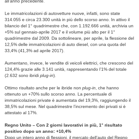
all’anno precedente.
Le immatricolazioni di autovetture nuove, infatti, sono state
314.055 e circa 23.300 unità in più dello scorso anno. In attivo il
bilancio del 1° quadrimestre che, con 1.192.666 unità, archivia un
+5% sul gennaio-aprile 2017 e il volume più alto per il 1°
quadrimestre dal 2009. Da sottolineare, per aprile, la flessione del
12,5% delle immatricolazioni di auto diesel, con una quota del
33,4% (41,3% ad aprile 2017).
Aumentano, invece, le vendite di veicoli elettrici, che crescono del
124,4% grazie alle 3.141 unità, rappresentando l’1% del totale
(2.632 sono ibridi
plug-in
).
Ottimo risultato anche per le ibride non
plug-in
, che hanno
ottenuto un +70% sullo scorso anno. La percentuale di
immatricolazioni private è aumentata del 19,3%, raggiungendo il
38,5% sul mese. Nel quadrimestre l’incremento dei privati si è
attestato al 17%.
Regno Unito – Con 2 giorni lavorativi in più, 1° risultato
positivo dopo un anno: +10,4%
Dopo un intero anno di flessioni, il mercato dell’auto del Regno