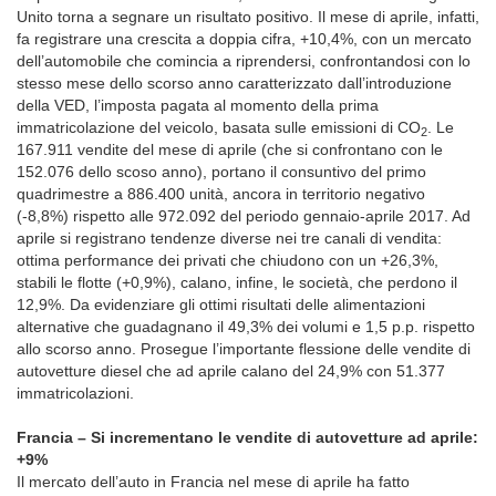
Unito torna a segnare un risultato positivo. Il mese di aprile, infatti,
fa registrare una crescita a doppia cifra, +10,4%, con un mercato
dell’automobile che comincia a riprendersi, confrontandosi con lo
stesso mese dello scorso anno caratterizzato dall’introduzione
della VED, l’imposta pagata al momento della prima
immatricolazione del veicolo, basata sulle emissioni di CO
. Le
2
167.911 vendite del mese di aprile (che si confrontano con le
152.076 dello scoso anno), portano il consuntivo del primo
quadrimestre a 886.400 unità, ancora in territorio negativo
(-8,8%) rispetto alle 972.092 del periodo gennaio-aprile 2017. Ad
aprile si registrano tendenze diverse nei tre canali di vendita:
ottima performance dei privati che chiudono con un +26,3%,
stabili le flotte (+0,9%), calano, infine, le società, che perdono il
12,9%. Da evidenziare gli ottimi risultati delle alimentazioni
alternative che guadagnano il 49,3% dei volumi e 1,5 p.p. rispetto
allo scorso anno. Prosegue l’importante flessione delle vendite di
autovetture diesel che ad aprile calano del 24,9% con 51.377
immatricolazioni.
Francia – Si incrementano le vendite di autovetture ad aprile:
+9%
Il mercato dell’auto in Francia nel mese di aprile ha fatto