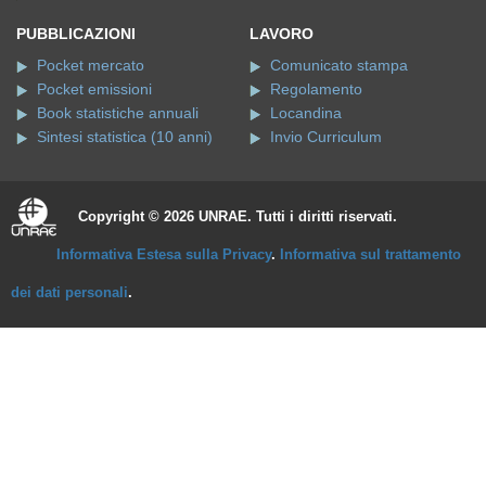
PUBBLICAZIONI
LAVORO
Pocket mercato
Comunicato stampa
Pocket emissioni
Regolamento
Book statistiche annuali
Locandina
Sintesi statistica (10 anni)
Invio Curriculum
Copyright © 2026 UNRAE. Tutti i diritti riservati.
Informativa Estesa sulla Privacy
.
Informativa sul trattamento
dei dati personali
.