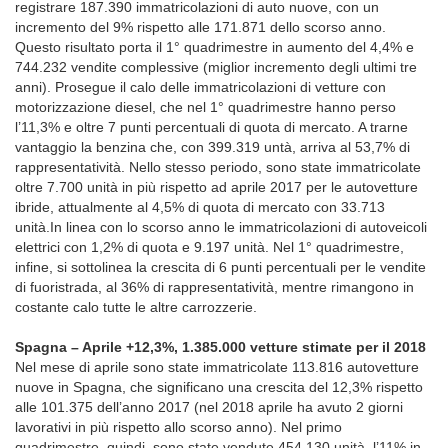
registrare 187.390 immatricolazioni di auto nuove, con un
incremento del 9% rispetto alle 171.871 dello scorso anno.
Questo risultato porta il 1° quadrimestre in aumento del 4,4% e
744.232 vendite complessive (miglior incremento degli ultimi tre
anni). Prosegue il calo delle immatricolazioni di vetture con
motorizzazione diesel, che nel 1° quadrimestre hanno perso
l’11,3% e oltre 7 punti percentuali di quota di mercato. A trarne
vantaggio la benzina che, con 399.319 untà, arriva al 53,7% di
rappresentatività. Nello stesso periodo, sono state immatricolate
oltre 7.700 unità in più rispetto ad aprile 2017 per le autovetture
ibride, attualmente al 4,5% di quota di mercato con 33.713
unità.In linea con lo scorso anno le immatricolazioni di autoveicoli
elettrici con 1,2% di quota e 9.197 unità. Nel 1° quadrimestre,
infine, si sottolinea la crescita di 6 punti percentuali per le vendite
di fuoristrada, al 36% di rappresentatività, mentre rimangono in
costante calo tutte le altre carrozzerie.
Spagna – Aprile +12,3%, 1.385.000 vetture stimate per il 2018
Nel mese di aprile sono state immatricolate 113.816 autovetture
nuove in Spagna, che significano una crescita del 12,3% rispetto
alle 101.375 dell’anno 2017 (nel 2018 aprile ha avuto 2 giorni
lavorativi in più rispetto allo scorso anno). Nel primo
quadrimestre, quindi, sono state vendute 454.130 unità, l’11% in