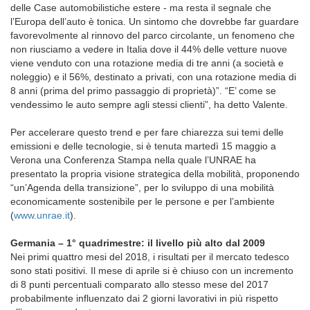
delle Case automobilistiche estere - ma resta il segnale che
l’Europa dell’auto è tonica. Un sintomo che dovrebbe far guardare
favorevolmente al rinnovo del parco circolante, un fenomeno che
non riusciamo a vedere in Italia dove il 44% delle vetture nuove
viene venduto con una rotazione media di tre anni (a società e
noleggio) e il 56%, destinato a privati, con una rotazione media di
8 anni (prima del primo passaggio di proprietà)”. “E’ come se
vendessimo le auto sempre agli stessi clienti”, ha detto Valente.
Per accelerare questo trend e per fare chiarezza sui temi delle
emissioni e delle tecnologie, si è tenuta martedì 15 maggio a
Verona una Conferenza Stampa nella quale l’UNRAE ha
presentato la propria visione strategica della mobilità, proponendo
“un’Agenda della transizione”, per lo sviluppo di una mobilità
economicamente sostenibile per le persone e per l’ambiente
(
www.unrae.it
).
Germania –
1° quadrimestre: il livello più alto dal 2009
Nei primi quattro mesi del 2018, i risultati per il mercato tedesco
sono stati positivi. Il mese di aprile si è chiuso con un incremento
di 8 punti percentuali comparato allo stesso mese del 2017
probabilmente influenzato dai 2 giorni lavorativi in più rispetto