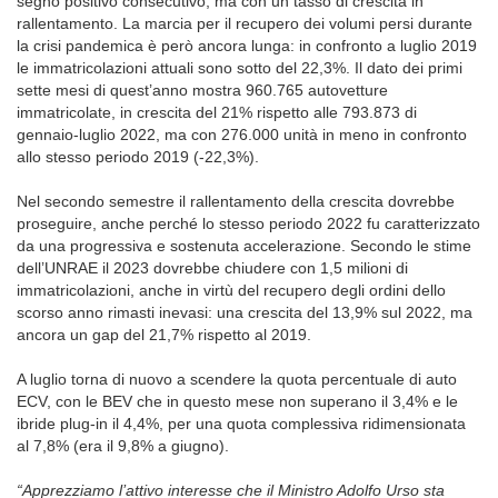
segno positivo consecutivo, ma con un tasso di crescita in
rallentamento. La marcia per il recupero dei volumi persi durante
la crisi pandemica è però ancora lunga: in confronto a luglio 2019
le immatricolazioni attuali sono sotto del 22,3%. Il dato dei primi
sette mesi di quest’anno mostra 960.765 autovetture
immatricolate, in crescita del 21% rispetto alle 793.873 di
gennaio-luglio 2022, ma con 276.000 unità in meno in confronto
allo stesso periodo 2019 (-22,3%).
Nel secondo semestre il rallentamento della crescita dovrebbe
proseguire, anche perché lo stesso periodo 2022 fu caratterizzato
da una progressiva e sostenuta accelerazione. Secondo le stime
dell’UNRAE il 2023 dovrebbe chiudere con 1,5 milioni di
immatricolazioni, anche in virtù del recupero degli ordini dello
scorso anno rimasti inevasi: una crescita del 13,9% sul 2022, ma
ancora un gap del 21,7% rispetto al 2019.
A luglio torna di nuovo a scendere la quota percentuale di auto
ECV, con le BEV che in questo mese non superano il 3,4% e le
ibride plug-in il 4,4%, per una quota complessiva ridimensionata
al 7,8% (era il 9,8% a giugno).
“Apprezziamo l’attivo interesse che il Ministro Adolfo Urso sta