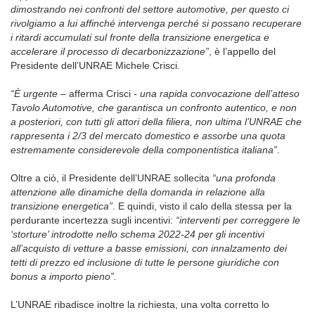
dimostrando nei confronti del settore automotive, per questo ci
rivolgiamo a lui affinché intervenga perché si possano recuperare
i ritardi accumulati sul fronte della transizione energetica e
accelerare il processo di decarbonizzazione”
, è l’appello del
Presidente dell’UNRAE Michele Crisci.
“È urgente –
afferma Crisci
- una rapida convocazione dell’atteso
Tavolo Automotive, che garantisca un confronto autentico, e non
a posteriori, con tutti gli attori della filiera, non ultima l’UNRAE che
rappresenta i 2/3 del mercato domestico e assorbe una quota
estremamente considerevole della componentistica italiana”
.
Oltre a ciò, il Presidente dell’UNRAE sollecita
“una profonda
attenzione alle dinamiche della domanda in relazione alla
transizione energetica”
. E quindi, visto il calo della stessa per la
perdurante incertezza sugli incentivi:
“interventi per correggere le
‘storture’ introdotte nello schema 2022-24 per gli incentivi
all’acquisto di vetture a basse emissioni, con innalzamento dei
tetti di prezzo ed inclusione di tutte le persone giuridiche con
bonus a importo pieno”.
L’UNRAE ribadisce inoltre la richiesta, una volta corretto lo