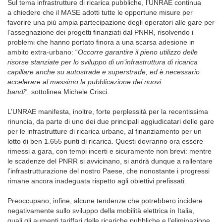
Sul tema infrastrutture di ricarica pubbliche, l’UNRAE continua
a chiedere che il MASE adotti tutte le opportune misure per
favorire una più ampia partecipazione degli operatori alle gare per
l’assegnazione dei progetti finanziati dal PNRR, risolvendo i
problemi che hanno portato finora a una scarsa adesione in
ambito extra-urbano: “
Occorre garantire il pieno utilizzo delle
risorse stanziate per lo sviluppo di un’infrastruttura di ricarica
capillare anche su autostrade e superstrade, ed è necessario
accelerare al massimo la pubblicazione dei nuovi
bandi”,
sottolinea Michele Crisci.
L’UNRAE manifesta, inoltre, forte perplessità per la recentissima
rinuncia, da parte di uno dei due principali aggiudicatari delle gare
per le infrastrutture di ricarica urbane, al finanziamento per un
lotto di ben 1.655 punti di ricarica. Questi dovranno ora essere
rimessi a gara, con tempi incerti e sicuramente non brevi: mentre
le scadenze del PNRR si avvicinano, si andrà dunque a rallentare
l’infrastrutturazione del nostro Paese, che nonostante i progressi
rimane ancora inadeguata rispetto agli obiettivi prefissati.
Preoccupano, infine, alcune tendenze che potrebbero incidere
negativamente sullo sviluppo della mobilità elettrica in Italia,
quali gli aumenti tariffari delle ricariche pubbliche e l’eliminazione