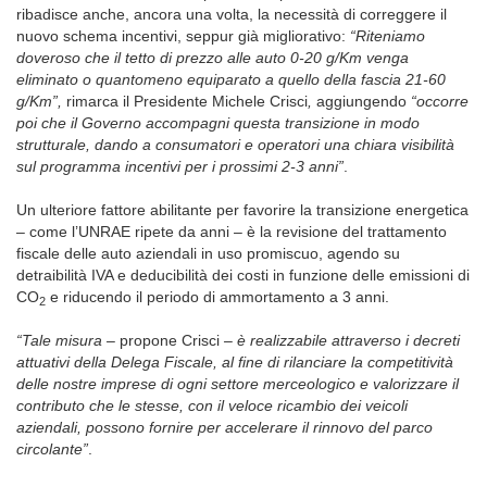
ribadisce anche, ancora una volta, la necessità di correggere il
nuovo schema incentivi, seppur già migliorativo:
“Riteniamo
doveroso che il tetto di prezzo alle auto 0-20 g/Km venga
eliminato o quantomeno equiparato a quello della fascia 21-60
g/Km”,
rimarca il Presidente Michele Crisci
,
aggiungendo
“occorre
poi che il Governo accompagni questa transizione in modo
strutturale, dando a consumatori e operatori una chiara visibilità
sul programma incentivi per i prossimi 2-3 anni”
.
Un ulteriore fattore abilitante per favorire la transizione energetica
– come l’UNRAE ripete da anni – è la revisione del trattamento
fiscale delle auto aziendali in uso promiscuo, agendo su
detraibilità IVA e deducibilità dei costi in funzione delle emissioni di
CO
e riducendo il periodo di ammortamento a 3 anni.
2
“Tale misura –
propone Crisci
– è realizzabile attraverso i decreti
attuativi della Delega Fiscale, al fine di rilanciare la competitività
delle nostre imprese di ogni settore merceologico e valorizzare il
contributo che le stesse, con il veloce ricambio dei veicoli
aziendali, possono fornire per accelerare il rinnovo del parco
circolante”
.