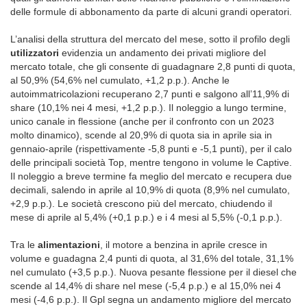
delle formule di abbonamento da parte di alcuni grandi operatori.
L’analisi della struttura del mercato del mese, sotto il profilo degli
utilizzatori
evidenzia un andamento dei privati migliore del
mercato totale, che gli consente di guadagnare 2,8 punti di quota,
al 50,9% (54,6% nel cumulato, +1,2 p.p.). Anche le
autoimmatricolazioni recuperano 2,7 punti e salgono all’11,9% di
share (10,1% nei 4 mesi, +1,2 p.p.). Il noleggio a lungo termine,
unico canale in flessione (anche per il confronto con un 2023
molto dinamico), scende al 20,9% di quota sia in aprile sia in
gennaio-aprile (rispettivamente -5,8 punti e -5,1 punti), per il calo
delle principali società Top, mentre tengono in volume le Captive.
Il noleggio a breve termine fa meglio del mercato e recupera due
decimali, salendo in aprile al 10,9% di quota (8,9% nel cumulato,
+2,9 p.p.). Le società crescono più del mercato, chiudendo il
mese di aprile al 5,4% (+0,1 p.p.) e i 4 mesi al 5,5% (-0,1 p.p.).
Tra le
alimentazioni
, il motore a benzina in aprile cresce in
volume e guadagna 2,4 punti di quota, al 31,6% del totale, 31,1%
nel cumulato (+3,5 p.p.). Nuova pesante flessione per il diesel che
scende al 14,4% di share nel mese (-5,4 p.p.) e al 15,0% nei 4
mesi (-4,6 p.p.). Il Gpl segna un andamento migliore del mercato