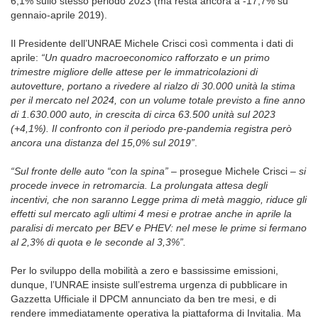
6,1% sullo stesso periodo 2023 (ma resta ancora a -17,7% su
gennaio-aprile 2019).
Il Presidente dell’UNRAE Michele Crisci così commenta i dati di
aprile:
“Un quadro macroeconomico rafforzato e un primo
trimestre migliore delle attese per le immatricolazioni di
autovetture, portano a rivedere al rialzo di 30.000 unità la stima
per il mercato nel 2024, con un volume totale previsto a fine anno
di 1.630.000 auto, in crescita di circa 63.500 unità sul 2023
(+4,1%). Il confronto con il periodo pre-pandemia registra però
ancora una distanza del 15,0% sul 2019”
.
“Sul fronte delle auto “con la spina”
– prosegue Michele Crisci –
si
procede invece in retromarcia. La prolungata attesa degli
incentivi, che non saranno Legge prima di metà maggio, riduce gli
effetti sul mercato agli ultimi 4 mesi e protrae anche in aprile la
paralisi di mercato per BEV e PHEV: nel mese le prime si fermano
al 2,3% di quota e le seconde al 3,3%”.
Per lo sviluppo della mobilità a zero e bassissime emissioni,
dunque, l’UNRAE insiste sull’estrema urgenza di pubblicare in
Gazzetta Ufficiale il DPCM annunciato da ben tre mesi, e di
rendere immediatamente operativa la piattaforma di Invitalia. Ma