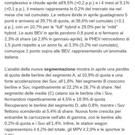
complessivo e chiude aprile all’8,5% (+0,2 p.p.) e i 4 mesi al 9,1%
(+0,1 p.p.), il metano rappresenta lo 0,2% del mercato sia nel
mese che nel cumulato. Le vetture ibride in aprile guadagnano 5
punti e arrivano al 39,7% di quota, al 38,6% nel cumulato (+3,1
p.p.), con un 10,7% per le “full” hybrid e 29,0% per le “mild”
hybrid. Le auto BEV in aprile perdono 0,8 punti e si fermano al
2,3% di share (al 2,8% in gennaio-aprile), le PHEV retrocedono di
1,5 punti rispetto a un anno fa, al 3,3% (3,2% nel cumulato),
comunque 1 punto sopra alle BEV, rappresentando un’anomalia
italiana.
L’analisi della nuova
segmentazione
mostra in aprile una perdita
di quota delle berline del segmento A, al 10,9% di quota e una
forte accelerazione dei Suv, all’1,8%. Nel segmento B crescono
berline e Suv, rispettivamente al 22,2% e 26,7% di share. Nel
segmento delle medie (C) calano sia le berline che i Suv,
fermandosi rispettivamente al 4,5% e 18,9% di quota.
Recuperano le berline del segmento D, allo 0,8%, mentre i Suv
flettono scendendo al 5,4% di share. Nuova forte crescita per
entrambe le carrozzerie nell’alto di gamma, con le berline allo
0,2% di quota e i Suv all’1,4%. Infine, le station wagon
rappresentano il 4,2% del totale, gli MPV il 2,0% e le sportive lo