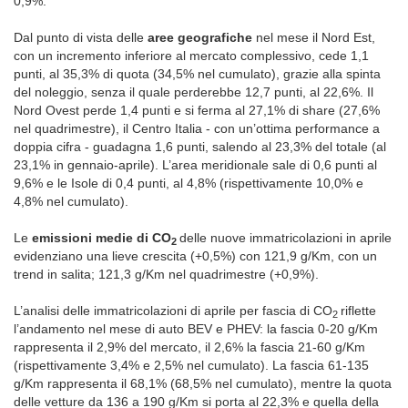
0,9%.
Dal punto di vista delle
aree geografiche
nel mese il Nord Est,
con un incremento inferiore al mercato complessivo, cede 1,1
punti, al 35,3% di quota (34,5% nel cumulato), grazie alla spinta
del noleggio, senza il quale perderebbe 12,7 punti, al 22,6%. Il
Nord Ovest perde 1,4 punti e si ferma al 27,1% di share (27,6%
nel quadrimestre), il Centro Italia - con un’ottima performance a
doppia cifra - guadagna 1,6 punti, salendo al 23,3% del totale (al
23,1% in gennaio-aprile). L’area meridionale sale di 0,6 punti al
9,6% e le Isole di 0,4 punti, al 4,8% (rispettivamente 10,0% e
4,8% nel cumulato).
Le
emissioni medie di CO
delle nuove immatricolazioni in aprile
2
evidenziano una lieve crescita (+0,5%) con 121,9 g/Km, con un
trend in salita; 121,3 g/Km nel quadrimestre (+0,9%).
L’analisi delle immatricolazioni di aprile per fascia di CO
riflette
2
l’andamento nel mese di auto BEV e PHEV: la fascia 0-20 g/Km
rappresenta il 2,9% del mercato, il 2,6% la fascia 21-60 g/Km
(rispettivamente 3,4% e 2,5% nel cumulato). La fascia 61-135
g/Km rappresenta il 68,1% (68,5% nel cumulato), mentre la quota
delle vetture da 136 a 190 g/Km si porta al 22,3% e quella della