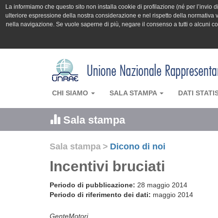
La informiamo che questo sito non installa cookie di profilazione (né per l’invio di 
ulteriore espressione della nostra considerazione e nel rispetto della normativa v
nella navigazione. Se vuole saperne di più, negare il consenso a tutti o alcuni 
CHI SIAMO
SALA STAMPA
DATI STATI
Sala stampa
Sala stampa
>
Dicono di noi
Incentivi bruciati
Periodo di pubblicazione:
28 maggio 2014
Periodo di riferimento dei dati:
maggio 2014
GenteMotori