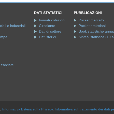
DATI STATISTICI
PUBBLICAZIONI
Immatricolazioni
Pocket mercato
ali e industriali
Circolante
Pocket emissioni
Dati di settore
Book statistiche annua
ampa
Dati storici
Sintesi statistica (10 a
e
associate
i.
Informativa Estesa sulla Privacy
.
Informativa sul trattamento dei dati p