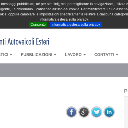
messaggi pubblicitari, né per altri fini); ma, per migliorare la navigazione, utilizza c
igente, Le chiediamo il consenso all’uso dei cookie. Per manifestare il Suo assenso 
cookie, oppure cambiare le impostazioni specificamente relative a ciascuna categori
Informativa estesa sulla privacy.
Consento
Informativa estesa sulla privacy
STICI
PUBBLICAZIONI
LAVORO
CONTATTI
P