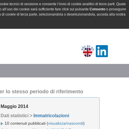
ookie tecnici di sessione e consente l’invio di cookie analitici di terze parti. Quale
all’uso dei cookie sarà sufficiente fare click sul pulsante
Consento
o proseguire
a di cookie di terza parte, selezionandola o deselezionandola, acceda alla nostra
er lo stesso periodo di riferimento
Maggio 2014
Dati statistici >
Immatricolazioni
10 contenuti pubblicati (
visualizza/nascondi
)