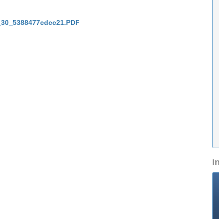
30_5388477cdcc21.PDF
I