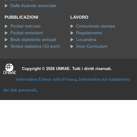
Dalle Aziende associate
PUBBLICAZIONI
LAVORO
Pocket mercato
Comunicato stampa
Pocket emissioni
Regolamento
Book statistiche annuali
Locandina
Sintesi statistica (10 anni)
Invio Curriculum
Copyright © 2026 UNRAE. Tutti i diritti riservati.
Informativa Estesa sulla Privacy
.
Informativa sul trattamento
dei dati personali
.