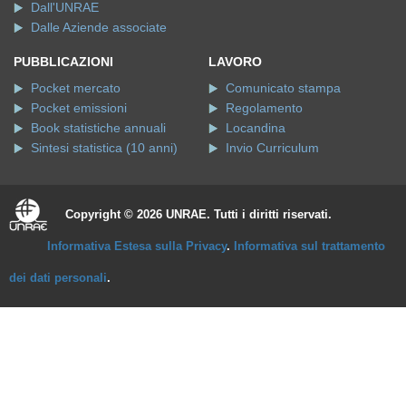
Dall'UNRAE
Dalle Aziende associate
PUBBLICAZIONI
LAVORO
Pocket mercato
Comunicato stampa
Pocket emissioni
Regolamento
Book statistiche annuali
Locandina
Sintesi statistica (10 anni)
Invio Curriculum
Copyright © 2026 UNRAE. Tutti i diritti riservati.
Informativa Estesa sulla Privacy
.
Informativa sul trattamento
dei dati personali
.