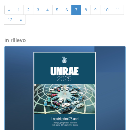
«
1
2
3
4
5
6
7
8
9
10
11
12
»
In rilievo