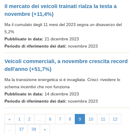
Il mercato dei veicoli trainati rialza la testa a
novembre (+11,4%)
Ma il cumulato degli 11 mesi del 2023 segna un disavanzo del
5,2%
Pubblicato in data:
21 dicembre 2023
Periodo di riferimento dei dati:
novembre 2023
Veicoli commerciali, a novembre crescita record
dell'anno (+51,7%)
Ma la transizione energetica si è incagliata. Crisci: rivedere lo
schema incentivi che non funziona
Pubblicato in data:
14 dicembre 2023
Periodo di riferimento dei dati:
novembre 2023
«
1
2
...
6
7
8
9
10
11
12
...
37
38
»