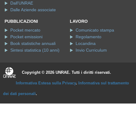
Dall'UNRAE
Dalle Aziende associate
PUBBLICAZIONI
LAVORO
Pocket mercato
Comunicato stampa
Pocket emissioni
Regolamento
Book statistiche annuali
Locandina
Sintesi statistica (10 anni)
Invio Curriculum
Copyright © 2026 UNRAE. Tutti i diritti riservati.
Informativa Estesa sulla Privacy
.
Informativa sul trattamento
dei dati personali
.