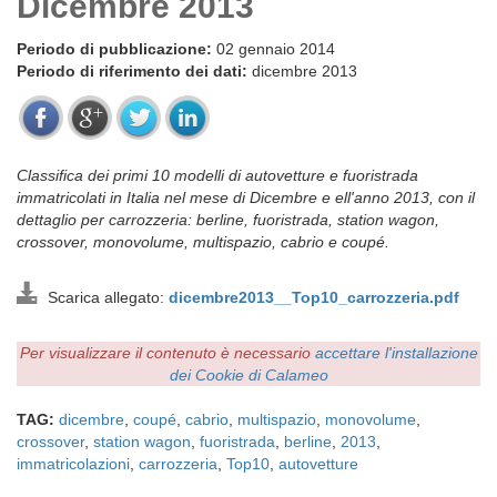
Dicembre 2013
Periodo di pubblicazione:
02 gennaio 2014
Periodo di riferimento dei dati:
dicembre 2013
Classifica dei primi 10 modelli di autovetture e fuoristrada
immatricolati in Italia nel mese di Dicembre e ell'anno 2013, con il
dettaglio per carrozzeria: berline, fuoristrada, station wagon,
crossover, monovolume, multispazio, cabrio e coupé.
Scarica allegato:
dicembre2013__Top10_carrozzeria.pdf
Per visualizzare il contenuto è necessario
accettare l'installazione
dei Cookie di Calameo
TAG:
dicembre
,
coupé
,
cabrio
,
multispazio
,
monovolume
,
crossover
,
station wagon
,
fuoristrada
,
berline
,
2013
,
immatricolazioni
,
carrozzeria
,
Top10
,
autovetture